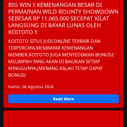
BIG WIN !! KEMENANGAN BESAR DI
PERMAINAN WILD BOUNTY SHOWDOWN
SEBESAR RP 11.065.000 SECEPAT KILAT
LANGSUNG DI BAYAR LUNAS OLEH
KOITOTO !!
KOITOTO SITUS JUDI ONLINE TERBAIK DAN
TERPERCAYA,MEMBAYAR KEMENANGAN
MEMBER.KOITOTO JUGA MENYEDIAKAN BONUS2
MELIMPAH YANG AKAN DI BAGIKAN SETIAP
MINGGUNYA.(MENANG KALAH TETAP DAPAT
BONUS)
Kamis, 06 Agustus 2026
Read More