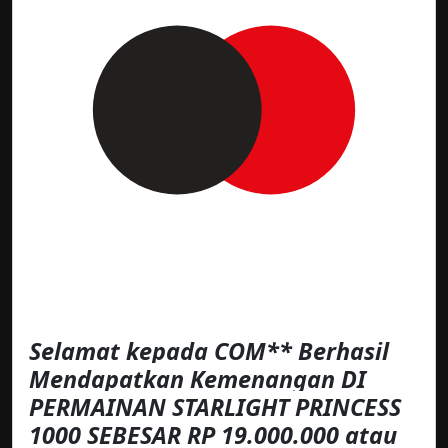
Selamat kepada COM** Berhasil
Mendapatkan Kemenangan DI
PERMAINAN STARLIGHT PRINCESS
1000 SEBESAR RP 19.000.000 atau