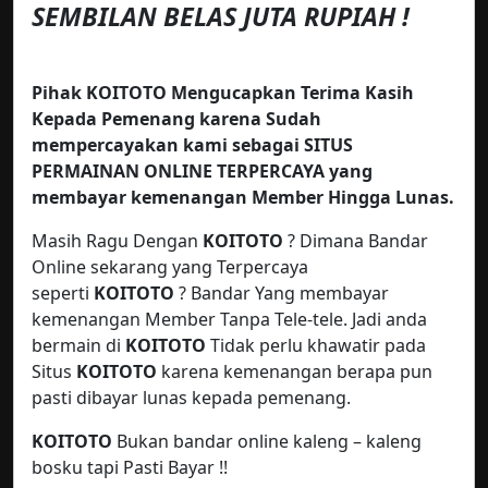
SEMBILAN BELAS JUTA RUPIAH !
Pihak KOITOTO Mengucapkan Terima Kasih
Kepada Pemenang karena Sudah
mempercayakan kami sebagai SITUS
PERMAINAN ONLINE TERPERCAYA yang
membayar kemenangan Member Hingga Lunas.
Masih Ragu Dengan
KOITOTO
? Dimana Bandar
Online sekarang yang Terpercaya
seperti
KOITOTO
? Bandar Yang membayar
kemenangan Member Tanpa Tele-tele. Jadi anda
bermain di
KOITOTO
Tidak perlu khawatir pada
Situs
KOITOTO
karena kemenangan berapa pun
pasti dibayar lunas kepada pemenang.
KOITOTO
Bukan bandar online kaleng – kaleng
bosku tapi Pasti Bayar !!