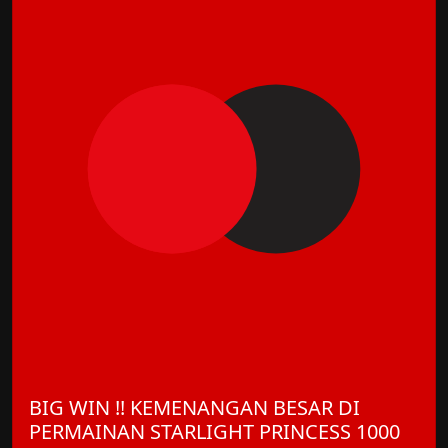
BIG WIN !! KEMENANGAN BESAR DI
PERMAINAN STARLIGHT PRINCESS 1000