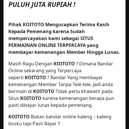
PULUH JUTA RUPIAH !
Pihak KOITOTO Mengucapkan Terima Kasih
Kepada Pemenang karena Sudah
mempercayakan kami sebagai SITUS
PERMAINAN ONLINE TERPERCAYA yang
membayar kemenangan Member Hingga Lunas.
Masih Ragu Dengan
KOITOTO
? Dimana Bandar
Online sekarang yang Terpercaya
seperti
KOITOTO
? Bandar Yang membayar
kemenangan Member Tanpa Tele-tele. Jadi anda
bermain di
KOITOTO
Tidak perlu khawatir pada
Situs
KOITOTO
karena kemenangan berapa pun
pasti dibayar lunas kepada pemenang.
KOITOTO
Bukan bandar online kaleng – kaleng
bosku tapi Pasti Bayar !!