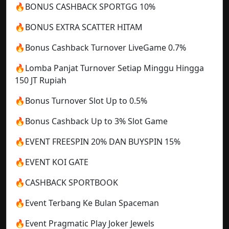
🔥BONUS CASHBACK SPORTGG 10%
🔥BONUS EXTRA SCATTER HITAM
🔥Bonus Cashback Turnover LiveGame 0.7%
🔥Lomba Panjat Turnover Setiap Minggu Hingga
150 JT Rupiah
🔥Bonus Turnover Slot Up to 0.5%
🔥Bonus Cashback Up to 3% Slot Game
🔥EVENT FREESPIN 20% DAN BUYSPIN 15%
🔥EVENT KOI GATE
🔥
CASHBACK SPORTBOOK
🔥Event Terbang Ke Bulan Spaceman
🔥Event Pragmatic Play Joker Jewels