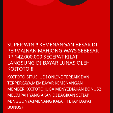
SUPER WIN !! KEMENANGAN BESAR DI
PERMAINAN MAHJONG WAYS SEBESAR
RP 142.000.000 SECEPAT KILAT
LANGSUNG DI BAYAR LUNAS OLEH
KOITOTO !!
KOITOTO SITUS JUDI ONLINE TERBAIK DAN
TERPERCAYA,MEMBAYAR KEMENANGAN
MEMBER.KOITOTO JUGA MENYEDIAKAN BONUS2
MELIMPAH YANG AKAN DI BAGIKAN SETIAP
MINGGUNYA.(MENANG KALAH TETAP DAPAT
BONUS)