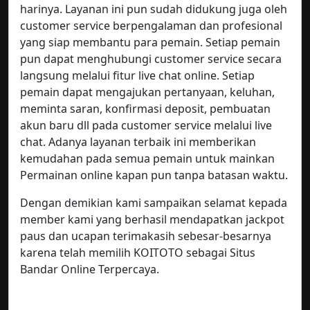
harinya. Layanan ini pun sudah didukung juga oleh
customer service berpengalaman dan profesional
yang siap membantu para pemain. Setiap pemain
pun dapat menghubungi customer service secara
langsung melalui fitur live chat online. Setiap
pemain dapat mengajukan pertanyaan, keluhan,
meminta saran, konfirmasi deposit, pembuatan
akun baru dll pada customer service melalui live
chat. Adanya layanan terbaik ini memberikan
kemudahan pada semua pemain untuk mainkan
Permainan online kapan pun tanpa batasan waktu.
Dengan demikian kami sampaikan selamat kepada
member kami yang berhasil mendapatkan jackpot
paus dan ucapan terimakasih sebesar-besarnya
karena telah memilih KOITOTO sebagai Situs
Bandar Online Terpercaya.