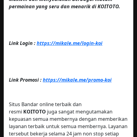
permainan yang seru dan menarik di KOITOTO.
Link Login :
https://mikale.me/login-koi
Link Promosi :
https://mikale.me/promo-koi
Situs Bandar online terbaik dan
resmi
KOITOTO
juga sangat mengutamakan
kepuasan semua membernya dengan memberikan
layanan terbaik untuk semua membernya. Layanan
tersebut bekerja selama 24 jam non stop setiap