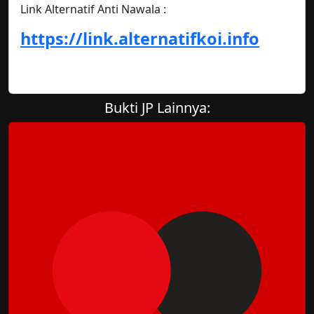
Link Alternatif Anti Nawala :
https://link.alternatifkoi.info
Bukti JP Lainnya: