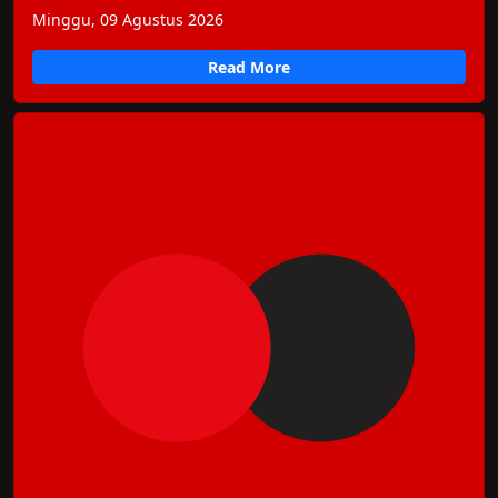
Minggu, 09 Agustus 2026
Read More