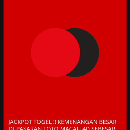
JACKPOT TOGEL !! KEMENANGAN BESAR
DI PASARAN TOTO MACAU 4D SEBESAR