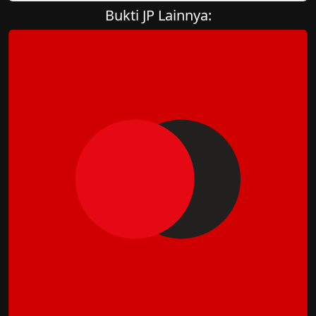
Bukti JP Lainnya: