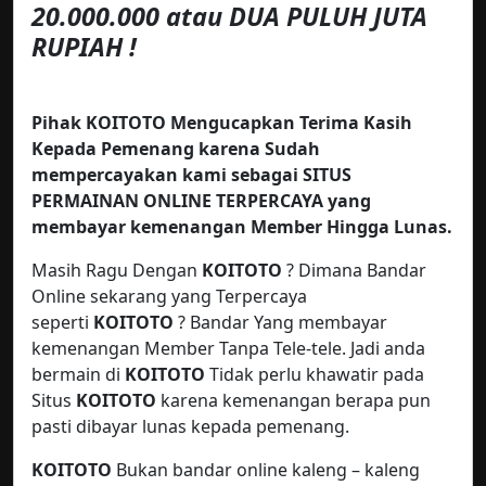
20.000.000 atau DUA PULUH JUTA
RUPIAH !
Pihak KOITOTO Mengucapkan Terima Kasih
Kepada Pemenang karena Sudah
mempercayakan kami sebagai SITUS
PERMAINAN ONLINE TERPERCAYA yang
membayar kemenangan Member Hingga Lunas.
Masih Ragu Dengan
KOITOTO
? Dimana Bandar
Online sekarang yang Terpercaya
seperti
KOITOTO
? Bandar Yang membayar
kemenangan Member Tanpa Tele-tele. Jadi anda
bermain di
KOITOTO
Tidak perlu khawatir pada
Situs
KOITOTO
karena kemenangan berapa pun
pasti dibayar lunas kepada pemenang.
KOITOTO
Bukan bandar online kaleng – kaleng