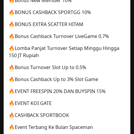
🔥Bonus New Member 10%
🔥BONUS CASHBACK SPORTGG 10%
🔥BONUS EXTRA SCATTER HITAM
🔥Bonus Cashback Turnover LiveGame 0.7%
🔥Lomba Panjat Turnover Setiap Minggu Hingga
150 JT Rupiah
🔥Bonus Turnover Slot Up to 0.5%
🔥Bonus Cashback Up to 3% Slot Game
🔥EVENT FREESPIN 20% DAN BUYSPIN 15%
🔥EVENT KOI GATE
🔥
CASHBACK SPORTBOOK
🔥Event Terbang Ke Bulan Spaceman