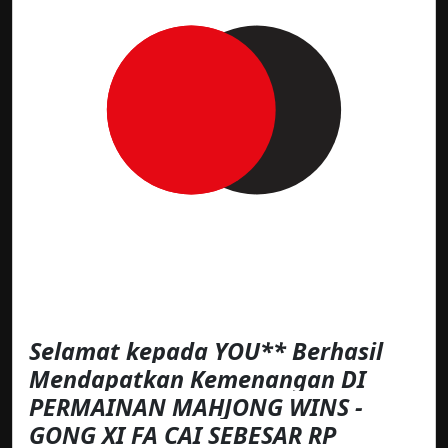
Selamat kepada YOU** Berhasil
Mendapatkan Kemenangan DI
PERMAINAN MAHJONG WINS -
GONG XI FA CAI SEBESAR RP