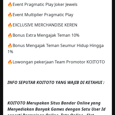
🔥Event Pragmatic Play Joker Jewels
🔥Event Multiplier Pragmatic Play
🔥EXCLUSIVE MERCHANDISE KEREN
🔥Bonus Extra Mengajak Teman 10%
🔥Bonus Mengajak Teman Seumur Hidup Hingga
1%
🔥Lowongan pekerjaan Team Promotor KOITOTO
INFO SEPUTAR KOITOTO YANG WAJIB DI KETAHUI :
KOITOTO Merupakan Situs Bandar Online yang
Menyediakan Banyak Games dengan Satu User Id