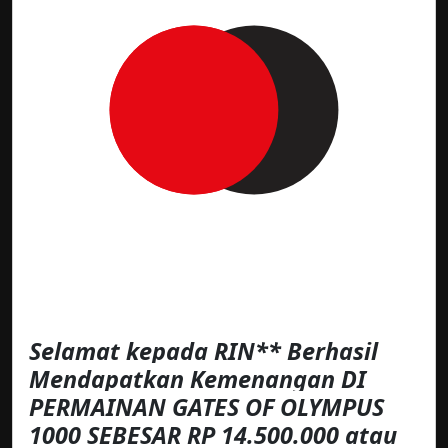
Selamat kepada RIN** Berhasil
Mendapatkan Kemenangan DI
PERMAINAN GATES OF OLYMPUS
1000 SEBESAR RP 14.500.000 atau