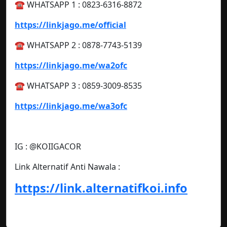
☎️ WHATSAPP 1 : 0823-6316-8872
https://linkjago.me/official
☎️ WHATSAPP 2 : 0878-7743-5139
https://linkjago.me/wa2ofc
☎️ WHATSAPP 3 : 0859-3009-8535
https://linkjago.me/wa3ofc
IG : @KOIIGACOR
Link Alternatif Anti Nawala :
https://link.alternatifkoi.info