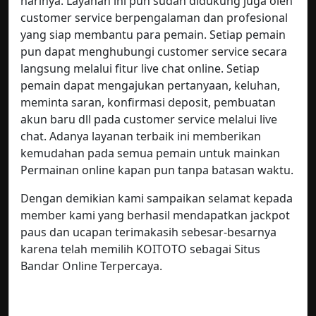
harinya. Layanan ini pun sudah didukung juga oleh
customer service berpengalaman dan profesional
yang siap membantu para pemain. Setiap pemain
pun dapat menghubungi customer service secara
langsung melalui fitur live chat online. Setiap
pemain dapat mengajukan pertanyaan, keluhan,
meminta saran, konfirmasi deposit, pembuatan
akun baru dll pada customer service melalui live
chat. Adanya layanan terbaik ini memberikan
kemudahan pada semua pemain untuk mainkan
Permainan online kapan pun tanpa batasan waktu.
Dengan demikian kami sampaikan selamat kepada
member kami yang berhasil mendapatkan jackpot
paus dan ucapan terimakasih sebesar-besarnya
karena telah memilih KOITOTO sebagai Situs
Bandar Online Terpercaya.