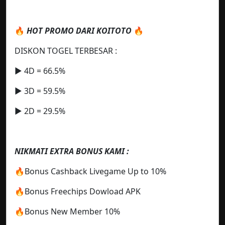
🔥
HOT PROMO DARI KOITOTO
🔥
DISKON TOGEL TERBESAR :
▶️ 4D = 66.5%
▶️ 3D = 59.5%
▶️ 2D = 29.5%
NIKMATI EXTRA BONUS KAMI :
🔥Bonus Cashback Livegame Up to 10%
🔥Bonus Freechips Dowload APK
🔥Bonus New Member 10%