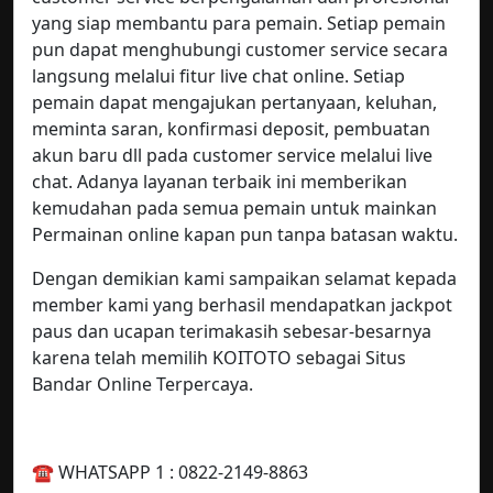
yang siap membantu para pemain. Setiap pemain
pun dapat menghubungi customer service secara
langsung melalui fitur live chat online. Setiap
pemain dapat mengajukan pertanyaan, keluhan,
meminta saran, konfirmasi deposit, pembuatan
akun baru dll pada customer service melalui live
chat. Adanya layanan terbaik ini memberikan
kemudahan pada semua pemain untuk mainkan
Permainan online kapan pun tanpa batasan waktu.
Dengan demikian kami sampaikan selamat kepada
member kami yang berhasil mendapatkan jackpot
paus dan ucapan terimakasih sebesar-besarnya
karena telah memilih KOITOTO sebagai Situs
Bandar Online Terpercaya.
☎️ WHATSAPP 1 : 0822-2149-8863