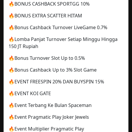
🔥BONUS CASHBACK SPORTGG 10%
🔥BONUS EXTRA SCATTER HITAM
🔥Bonus Cashback Turnover LiveGame 0.7%
🔥Lomba Panjat Turnover Setiap Minggu Hingga
150 JT Rupiah
🔥Bonus Turnover Slot Up to 0.5%
🔥Bonus Cashback Up to 3% Slot Game
🔥EVENT FREESPIN 20% DAN BUYSPIN 15%
🔥EVENT KOI GATE
🔥Event Terbang Ke Bulan Spaceman
🔥Event Pragmatic Play Joker Jewels
🔥Event Multiplier Pragmatic Play