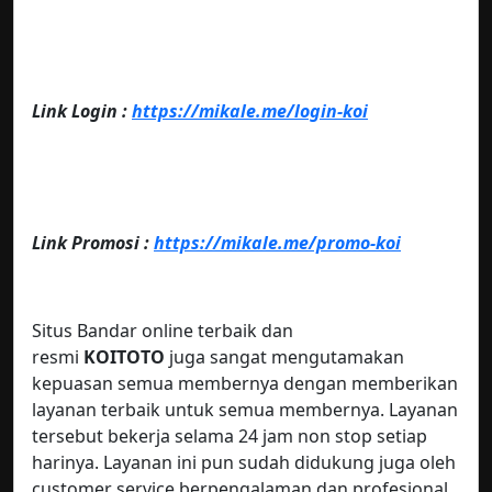
Link Login :
https://mikale.me/login-koi
Link Promosi :
https://mikale.me/promo-koi
Situs Bandar online terbaik dan
resmi
KOITOTO
juga sangat mengutamakan
kepuasan semua membernya dengan memberikan
layanan terbaik untuk semua membernya. Layanan
tersebut bekerja selama 24 jam non stop setiap
harinya. Layanan ini pun sudah didukung juga oleh
customer service berpengalaman dan profesional