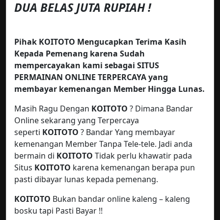
DUA BELAS JUTA RUPIAH !
Pihak KOITOTO Mengucapkan Terima Kasih
Kepada Pemenang karena Sudah
mempercayakan kami sebagai SITUS
PERMAINAN ONLINE TERPERCAYA yang
membayar kemenangan Member Hingga Lunas.
Masih Ragu Dengan
KOITOTO
? Dimana Bandar
Online sekarang yang Terpercaya
seperti
KOITOTO
? Bandar Yang membayar
kemenangan Member Tanpa Tele-tele. Jadi anda
bermain di
KOITOTO
Tidak perlu khawatir pada
Situs
KOITOTO
karena kemenangan berapa pun
pasti dibayar lunas kepada pemenang.
KOITOTO
Bukan bandar online kaleng – kaleng
bosku tapi Pasti Bayar !!