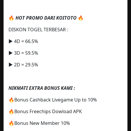
🔥
HOT PROMO DARI KOITOTO
🔥
DISKON TOGEL TERBESAR :
▶️ 4D = 66.5%
▶️ 3D = 59.5%
▶️ 2D = 29.5%
NIKMATI EXTRA BONUS KAMI :
🔥Bonus Cashback Livegame Up to 10%
🔥Bonus Freechips Dowload APK
🔥Bonus New Member 10%