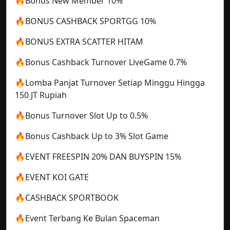
🔥Bonus New Member 10%
🔥BONUS CASHBACK SPORTGG 10%
🔥BONUS EXTRA SCATTER HITAM
🔥Bonus Cashback Turnover LiveGame 0.7%
🔥Lomba Panjat Turnover Setiap Minggu Hingga
150 JT Rupiah
🔥Bonus Turnover Slot Up to 0.5%
🔥Bonus Cashback Up to 3% Slot Game
🔥EVENT FREESPIN 20% DAN BUYSPIN 15%
🔥EVENT KOI GATE
🔥
CASHBACK SPORTBOOK
🔥Event Terbang Ke Bulan Spaceman