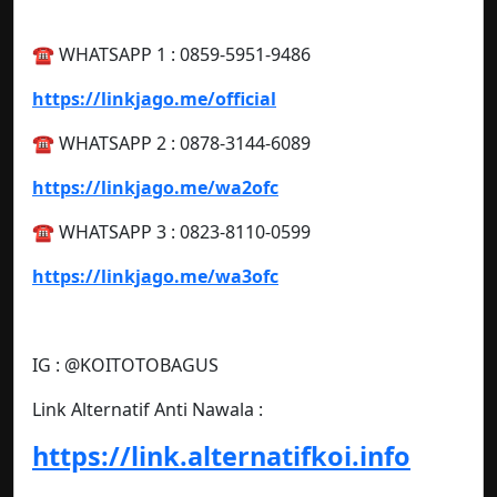
☎️ WHATSAPP 1 : 0859-5951-9486
https://linkjago.me/official
☎️ WHATSAPP 2 : 0878-3144-6089
https://linkjago.me/wa2ofc
☎️ WHATSAPP 3 : 0823-8110-0599
https://linkjago.me/wa3ofc
IG : @KOITOTOBAGUS
Link Alternatif Anti Nawala :
https://link.alternatifkoi.info