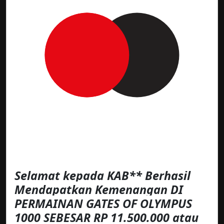
Selamat kepada KAB** Berhasil
Mendapatkan Kemenangan DI
PERMAINAN GATES OF OLYMPUS
1000 SEBESAR RP 11.500.000 atau