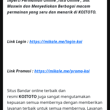
seperti Permainan Online ,Toto Online , Slot
Maxwin dan Menyediakan Berbagai macam
permainan yang seru dan menarik di KOITOTO.
Link Login :
https://mikale.me/login-koi
Link Promosi :
https://mikale.me/promo-koi
Situs Bandar online terbaik dan
resmi
KOITOTO
juga sangat mengutamakan
kepuasan semua membernya dengan memberikan
layanan terbaik untuk semua membernya. Layanan