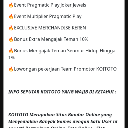
🔥Event Pragmatic Play Joker Jewels
🔥Event Multiplier Pragmatic Play
🔥EXCLUSIVE MERCHANDISE KEREN
🔥Bonus Extra Mengajak Teman 10%
🔥Bonus Mengajak Teman Seumur Hidup Hingga
1%
🔥Lowongan pekerjaan Team Promotor KOITOTO
INFO SEPUTAR KOITOTO YANG WAJIB DI KETAHUI :
KOITOTO Merupakan Situs Bandar Online yang
Menyediakan Banyak Games dengan Satu User Id