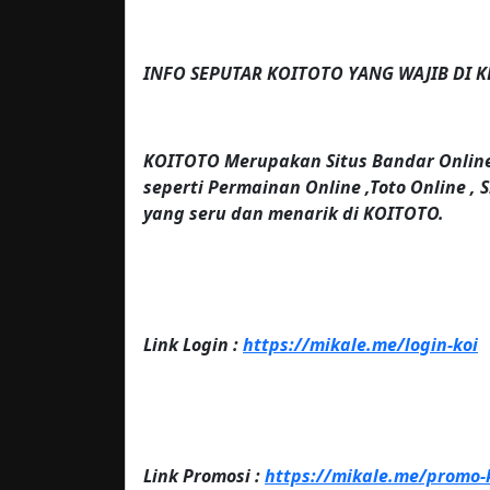
INFO SEPUTAR KOITOTO YANG WAJIB DI K
KOITOTO Merupakan Situs Bandar Onlin
seperti Permainan Online ,Toto Online
yang seru dan menarik di KOITOTO.
Link Login :
https://mikale.me/login-koi
Link Promosi :
https://mikale.me/promo-