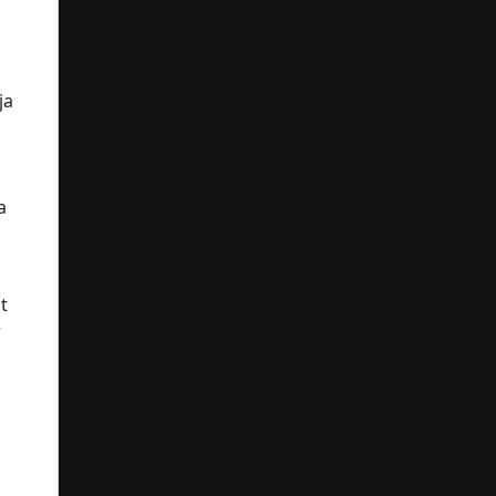
ja
a
t
r