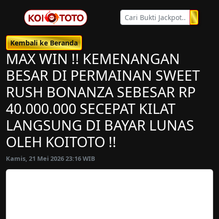
Kembali ke Beranda
MAX WIN !! KEMENANGAN
BESAR DI PERMAINAN SWEET
RUSH BONANZA SEBESAR RP
40.000.000 SECEPAT KILAT
LANGSUNG DI BAYAR LUNAS
OLEH KOITOTO !!
Kamis, 21 Mei 2026 23:16 WIB