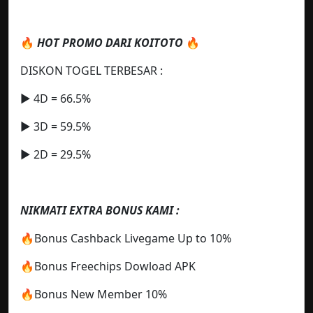
🔥
HOT PROMO DARI KOITOTO
🔥
DISKON TOGEL TERBESAR :
▶️ 4D = 66.5%
▶️ 3D = 59.5%
▶️ 2D = 29.5%
NIKMATI EXTRA BONUS KAMI :
🔥Bonus Cashback Livegame Up to 10%
🔥Bonus Freechips Dowload APK
🔥Bonus New Member 10%