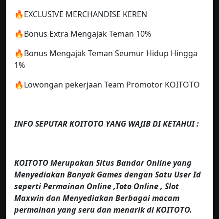
🔥EXCLUSIVE MERCHANDISE KEREN
🔥Bonus Extra Mengajak Teman 10%
🔥Bonus Mengajak Teman Seumur Hidup Hingga
1%
🔥Lowongan pekerjaan Team Promotor KOITOTO
INFO SEPUTAR KOITOTO YANG WAJIB DI KETAHUI :
KOITOTO Merupakan Situs Bandar Online yang
Menyediakan Banyak Games dengan Satu User Id
seperti Permainan Online ,Toto Online , Slot
Maxwin dan Menyediakan Berbagai macam
permainan yang seru dan menarik di KOITOTO.