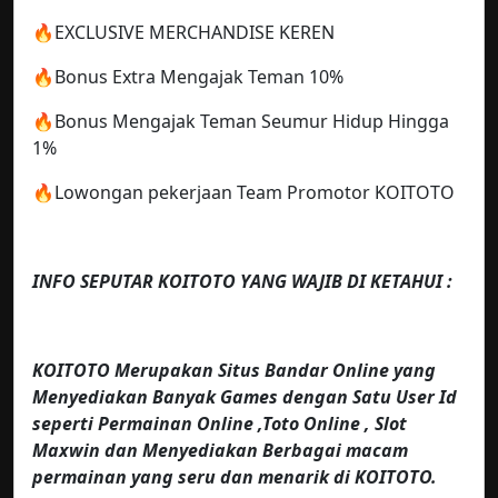
🔥EXCLUSIVE MERCHANDISE KEREN
🔥Bonus Extra Mengajak Teman 10%
🔥Bonus Mengajak Teman Seumur Hidup Hingga
1%
🔥Lowongan pekerjaan Team Promotor KOITOTO
INFO SEPUTAR KOITOTO YANG WAJIB DI KETAHUI :
KOITOTO Merupakan Situs Bandar Online yang
Menyediakan Banyak Games dengan Satu User Id
seperti Permainan Online ,Toto Online , Slot
Maxwin dan Menyediakan Berbagai macam
permainan yang seru dan menarik di KOITOTO.