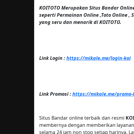
KOITOTO Merupakan Situs Bandar Onlin
seperti Permainan Online ,Toto Online
yang seru dan menarik di KOITOTO.
Link Login :
https://mikale.me/login-koi
Link Promosi :
https://mikale.me/promo-
Situs Bandar online terbaik dan resmi
KO
membernya dengan memberikan layanan t
selama 24 jam non stop setiap harinya. L