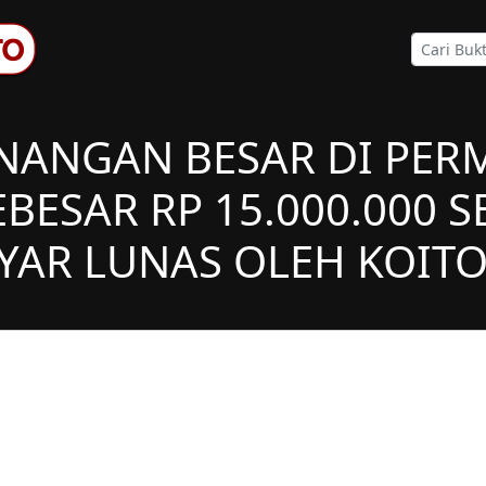
ENANGAN BESAR DI PER
BESAR RP 15.000.000 S
AR LUNAS OLEH KOITOT