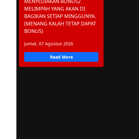
MENYEDIAKAN BONUS2
MELIMPAH YANG AKAN DI
BAGIKAN SETIAP MINGGUNYA.
(MENANG KALAH TETAP DAPAT
BONUS)
Jumat, 07 Agustus 2026
Read More