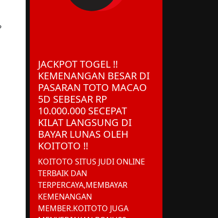
?
JACKPOT TOGEL !!
KEMENANGAN BESAR DI
PASARAN TOTO MACAO
5D SEBESAR RP
10.000.000 SECEPAT
KILAT LANGSUNG DI
BAYAR LUNAS OLEH
KOITOTO !!
KOITOTO SITUS JUDI ONLINE
TERBAIK DAN
TERPERCAYA,MEMBAYAR
KEMENANGAN
MEMBER.KOITOTO JUGA