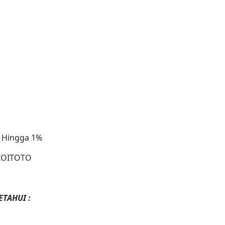
 Hingga 1%
KOITOTO
ETAHUI :