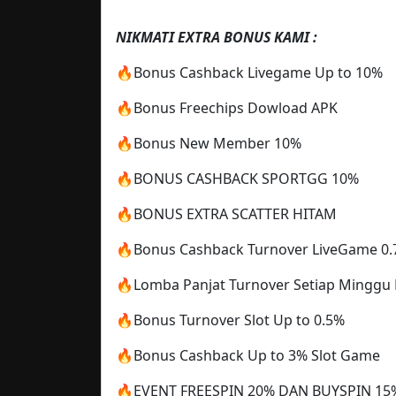
NIKMATI EXTRA BONUS KAMI :
🔥Bonus Cashback Livegame Up to 10%
🔥Bonus Freechips Dowload APK
🔥Bonus New Member 10%
🔥BONUS CASHBACK SPORTGG 10%
🔥BONUS EXTRA SCATTER HITAM
🔥Bonus Cashback Turnover LiveGame 0
🔥Lomba Panjat Turnover Setiap Minggu 
🔥Bonus Turnover Slot Up to 0.5%
🔥Bonus Cashback Up to 3% Slot Game
🔥EVENT FREESPIN 20% DAN BUYSPIN 15