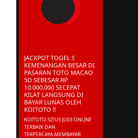
JACKPOT TOGEL !!
KEMENANGAN BESAR DI
PASARAN TOTO MACAO
5D SEBESAR RP
10.000.000 SECEPAT
KILAT LANGSUNG DI
BAYAR LUNAS OLEH
KOITOTO !!
KOITOTO SITUS JUDI ONLINE
TERBAIK DAN
TERPERCAYA,MEMBAYAR