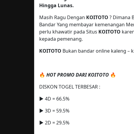
Hingga Lunas.
Masih Ragu Dengan
KOITOTO
? Dimana B
Bandar Yang membayar kemenangan Membe
perlu khawatir pada Situs
KOITOTO
karen
kepada pemenang.
KOITOTO
Bukan bandar online kaleng – ka
🔥
HOT PROMO DARI KOITOTO
🔥
DISKON TOGEL TERBESAR :
▶️ 4D = 66.5%
▶️ 3D = 59.5%
▶️ 2D = 29.5%