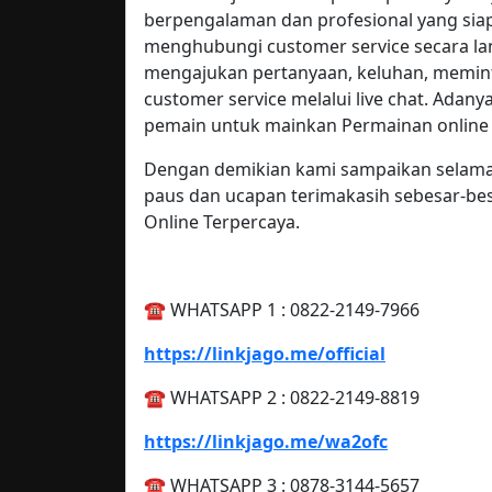
berpengalaman dan profesional yang sia
menghubungi customer service secara lang
mengajukan pertanyaan, keluhan, meminta
customer service melalui live chat. Ada
pemain untuk mainkan Permainan online 
Dengan demikian kami sampaikan selama
paus dan ucapan terimakasih sebesar-be
Online Terpercaya.
☎️ WHATSAPP 1 : 0822-2149-7966
https://linkjago.me/official
☎️ WHATSAPP 2 : 0822-2149-8819
https://linkjago.me/wa2ofc
☎️ WHATSAPP 3 : 0878-3144-5657