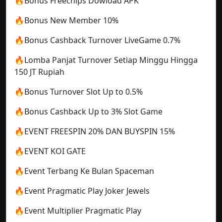
🔥Bonus Freechips Dowload APK
🔥Bonus New Member 10%
🔥Bonus Cashback Turnover LiveGame 0.7%
🔥Lomba Panjat Turnover Setiap Minggu Hingga
150 JT Rupiah
🔥Bonus Turnover Slot Up to 0.5%
🔥Bonus Cashback Up to 3% Slot Game
🔥EVENT FREESPIN 20% DAN BUYSPIN 15%
🔥EVENT KOI GATE
🔥Event Terbang Ke Bulan Spaceman
🔥Event Pragmatic Play Joker Jewels
🔥Event Multiplier Pragmatic Play