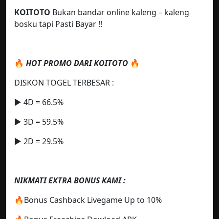
KOITOTO
Bukan bandar online kaleng – kaleng
bosku tapi Pasti Bayar !!
🔥
HOT PROMO DARI KOITOTO
🔥
DISKON TOGEL TERBESAR :
▶️ 4D = 66.5%
▶️ 3D = 59.5%
▶️ 2D = 29.5%
NIKMATI EXTRA BONUS KAMI :
🔥Bonus Cashback Livegame Up to 10%