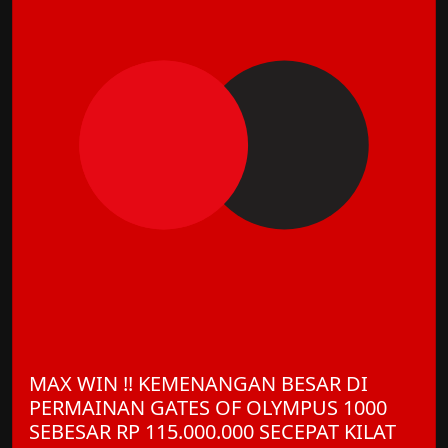
MAX WIN !! KEMENANGAN BESAR DI
PERMAINAN GATES OF OLYMPUS 1000
SEBESAR RP 115.000.000 SECEPAT KILAT