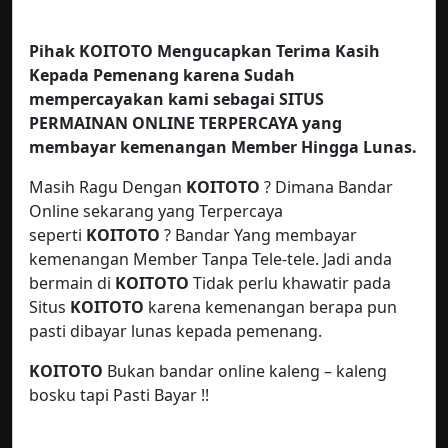
Pihak KOITOTO Mengucapkan Terima Kasih
Kepada Pemenang karena Sudah
mempercayakan kami sebagai SITUS
PERMAINAN ONLINE TERPERCAYA yang
membayar kemenangan Member Hingga Lunas.
Masih Ragu Dengan
KOITOTO
? Dimana Bandar
Online sekarang yang Terpercaya
seperti
KOITOTO
? Bandar Yang membayar
kemenangan Member Tanpa Tele-tele. Jadi anda
bermain di
KOITOTO
Tidak perlu khawatir pada
Situs
KOITOTO
karena kemenangan berapa pun
pasti dibayar lunas kepada pemenang.
KOITOTO
Bukan bandar online kaleng – kaleng
bosku tapi Pasti Bayar !!