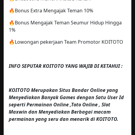
🔥Bonus Extra Mengajak Teman 10%
🔥Bonus Mengajak Teman Seumur Hidup Hingga
1%
🔥Lowongan pekerjaan Team Promotor KOITOTO
INFO SEPUTAR KOITOTO YANG WAJIB DI KETAHUI :
KOITOTO Merupakan Situs Bandar Online yang
Menyediakan Banyak Games dengan Satu User Id
seperti Permainan Online ,Toto Online , Slot
Maxwin dan Menyediakan Berbagai macam
permainan yang seru dan menarik di KOITOTO.