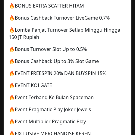
🔥BONUS EXTRA SCATTER HITAM
🔥Bonus Cashback Turnover LiveGame 0.7%
🔥Lomba Panjat Turnover Setiap Minggu Hingga
150 JT Rupiah
🔥Bonus Turnover Slot Up to 0.5%
🔥Bonus Cashback Up to 3% Slot Game
🔥EVENT FREESPIN 20% DAN BUYSPIN 15%
🔥EVENT KOI GATE
🔥Event Terbang Ke Bulan Spaceman
🔥Event Pragmatic Play Joker Jewels
🔥Event Multiplier Pragmatic Play
🔥EXCLUSIVE MERCHANDISE KEREN