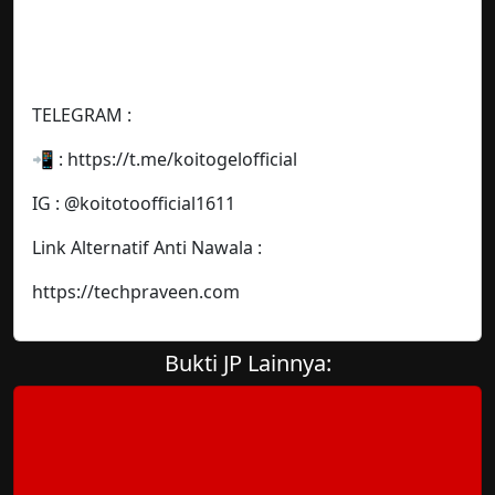
TELEGRAM :
📲 : https://t.me/koitogelofficial
IG : @koitotoofficial1611
Link Alternatif Anti Nawala :
https://techpraveen.com
Bukti JP Lainnya: