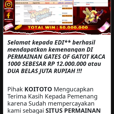
Selamat kepada EDI** berhasil
mendapatkan kemenangan DI
PERMAINAN GATES OF GATOT KACA
1000 SEBESAR RP 12.000.000 atau
DUA BELAS JUTA RUPIAH !!!
Pihak
KOITOTO
Mengucapkan
Terima Kasih Kepada Pemenang
karena Sudah mempercayakan
kami sebagai
SITUS PERMAINAN