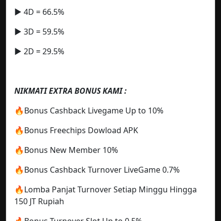
▶️ 4D = 66.5%
▶️ 3D = 59.5%
▶️ 2D = 29.5%
NIKMATI EXTRA BONUS KAMI :
🔥Bonus Cashback Livegame Up to 10%
🔥Bonus Freechips Dowload APK
🔥Bonus New Member 10%
🔥Bonus Cashback Turnover LiveGame 0.7%
🔥Lomba Panjat Turnover Setiap Minggu Hingga
150 JT Rupiah