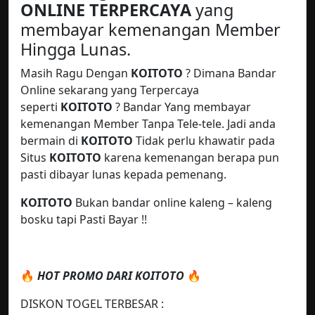
ONLINE TERPERCAYA
yang
membayar kemenangan Member
Hingga Lunas.
Masih Ragu Dengan
KOITOTO
? Dimana Bandar
Online sekarang yang Terpercaya
seperti
KOITOTO
? Bandar Yang membayar
kemenangan Member Tanpa Tele-tele. Jadi anda
bermain di
KOITOTO
Tidak perlu khawatir pada
Situs
KOITOTO
karena kemenangan berapa pun
pasti dibayar lunas kepada pemenang.
KOITOTO
Bukan bandar online kaleng – kaleng
bosku tapi Pasti Bayar !!
🔥
HOT PROMO DARI KOITOTO
🔥
DISKON TOGEL TERBESAR :