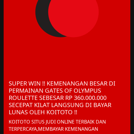
SUPER WIN !! KEMENANGAN BESAR DI
PERMAINAN GATES OF OLYMPUS
ROULETTE SEBESAR RP 360.000.000
SECEPAT KILAT LANGSUNG DI BAYAR
LUNAS OLEH KOITOTO !!
KOITOTO SITUS JUDI ONLINE TERBAIK DAN
TERPERCAYA,MEMBAYAR KEMENANGAN