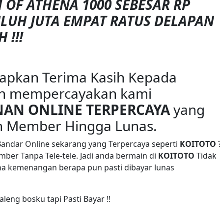
OF ATHENA 1000 SEBESAR RP
PULUH JUTA EMPAT RATUS DELAPAN
 !!!
pkan Terima Kasih Kepada
h mempercayakan kami
NAN ONLINE TERPERCAYA
yang
 Member Hingga Lunas.
andar Online sekarang yang Terpercaya seperti
KOITOTO
r Tanpa Tele-tele. Jadi anda bermain di
KOITOTO
Tidak
a kemenangan berapa pun pasti dibayar lunas
leng bosku tapi Pasti Bayar !!