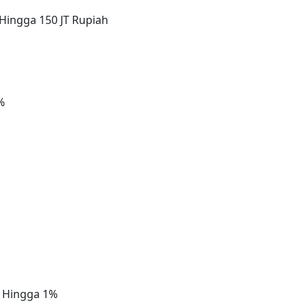
Hingga 150 JT Rupiah
%
 Hingga 1%