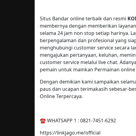
Situs Bandar online terbaik dan resmi
KO
membernya dengan memberikan layanan t
selama 24 jam non stop setiap harinya. L
berpengalaman dan profesional yang sia
menghubungi customer service secara lang
mengajukan pertanyaan, keluhan, meminta
customer service melalui live chat. Ada
pemain untuk mainkan Permainan online 
Dengan demikian kami sampaikan selama
paus dan ucapan terimakasih sebesar-be
Online Terpercaya.
☎️ WHATSAPP 1 : 0821-7451-6292
https://linkjago.me/official