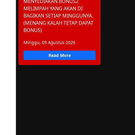
MENYEDIAKAN BONUS2
MELIMPAH YANG AKAN DI
BAGIKAN SETIAP MINGGUNYA.
(MENANG KALAH TETAP DAPAT
BONUS)
Minggu, 09 Agustus 2026
Read More