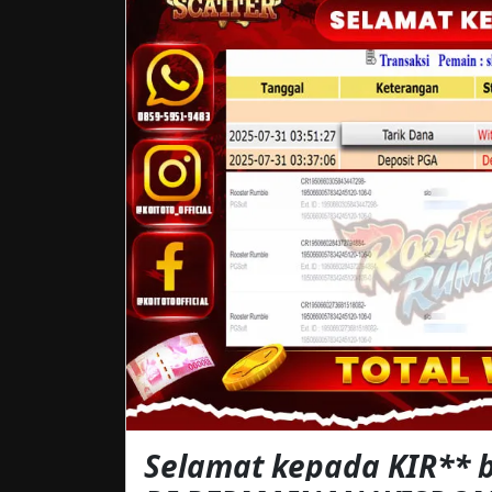
Selamat kepada KIR**