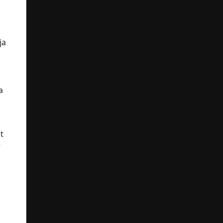
ja
a
t
r