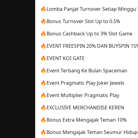
🔥Lomba Panjat Turnover Setiap Minggu 
🔥Bonus Turnover Slot Up to 0.5%
🔥Bonus Cashback Up to 3% Slot Game
🔥EVENT FREESPIN 20% DAN BUYSPIN 15
🔥EVENT KOI GATE
🔥Event Terbang Ke Bulan Spaceman
🔥Event Pragmatic Play Joker Jewels
🔥Event Multiplier Pragmatic Play
🔥EXCLUSIVE MERCHANDISE KEREN
🔥Bonus Extra Mengajak Teman 10%
🔥Bonus Mengajak Teman Seumur Hidup