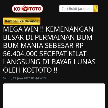
Kembali ke Beranda
MEGA WIN !! KEMENANGAN
BESAR DI PERMAINAN BUM
BUM MANIA SEBESAR RP
56.404.000 SECEPAT KILAT
LANGSUNG DI BAYAR LUNAS
OLEH KOITOTO !!
Senin, 22 Juni 2026 01:44 WIB