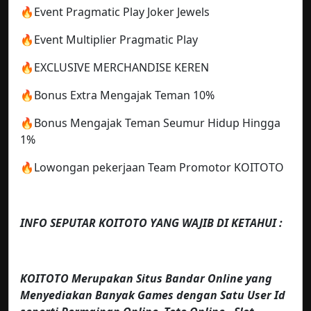
🔥Event Pragmatic Play Joker Jewels
🔥Event Multiplier Pragmatic Play
🔥EXCLUSIVE MERCHANDISE KEREN
🔥Bonus Extra Mengajak Teman 10%
🔥Bonus Mengajak Teman Seumur Hidup Hingga
1%
🔥Lowongan pekerjaan Team Promotor KOITOTO
INFO SEPUTAR KOITOTO YANG WAJIB DI KETAHUI :
KOITOTO Merupakan Situs Bandar Online yang
Menyediakan Banyak Games dengan Satu User Id