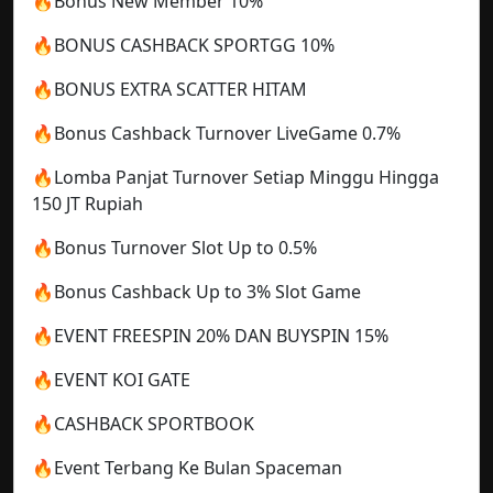
🔥Bonus New Member 10%
🔥BONUS CASHBACK SPORTGG 10%
🔥BONUS EXTRA SCATTER HITAM
🔥Bonus Cashback Turnover LiveGame 0.7%
🔥Lomba Panjat Turnover Setiap Minggu Hingga
150 JT Rupiah
🔥Bonus Turnover Slot Up to 0.5%
🔥Bonus Cashback Up to 3% Slot Game
🔥EVENT FREESPIN 20% DAN BUYSPIN 15%
🔥EVENT KOI GATE
🔥
CASHBACK SPORTBOOK
🔥Event Terbang Ke Bulan Spaceman