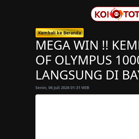
Kembali ke Beranda
MEGA WIN !! KE
OF OLYMPUS 1000
LANGSUNG DI BAY
Senin, 06 Juli 2026 01:31 WIB