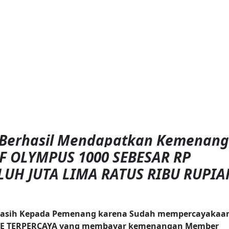
 Berhasil Mendapatkan Kemenan
F OLYMPUS 1000 SEBESAR RP
ULUH JUTA LIMA RATUS RIBU RUPIAH
Kasih Kepada Pemenang karena Sudah mempercayakaa
NE TERPERCAYA yang membayar kemenangan Member