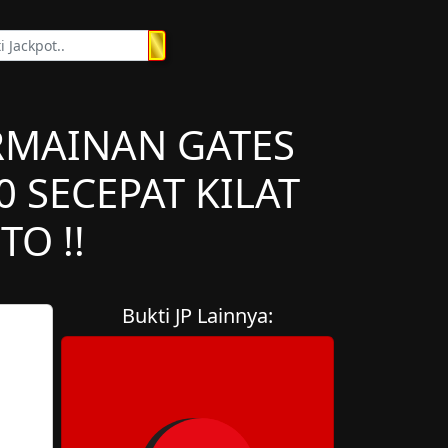
RMAINAN GATES
0 SECEPAT KILAT
O !!
Bukti JP Lainnya: