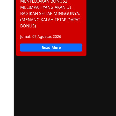
MENYEDIAKAN BONUS2
MELIMPAH YANG AKAN DI
BAGIKAN SETIAP MINGGUNYA.
(MENANG KALAH TETAP DAPAT
BONUS)
Jumat, 07 Agustus 2026
Read More