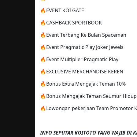
🔥EVENT KOI GATE
🔥
CASHBACK SPORTBOOK
🔥Event Terbang Ke Bulan Spaceman
🔥Event Pragmatic Play Joker Jewels
🔥Event Multiplier Pragmatic Play
🔥EXCLUSIVE MERCHANDISE KEREN
🔥Bonus Extra Mengajak Teman 10%
🔥Bonus Mengajak Teman Seumur Hidup
🔥Lowongan pekerjaan Team Promotor 
INFO SEPUTAR KOITOTO YANG WAJIB DI K