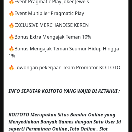
🔥Event Pragmatic Play Joker Jewels
🔥Event Multiplier Pragmatic Play
🔥EXCLUSIVE MERCHANDISE KEREN
🔥Bonus Extra Mengajak Teman 10%
🔥Bonus Mengajak Teman Seumur Hidup Hingga
1%
🔥Lowongan pekerjaan Team Promotor KOITOTO
INFO SEPUTAR KOITOTO YANG WAJIB DI KETAHUI :
KOITOTO Merupakan Situs Bandar Online yang
Menyediakan Banyak Games dengan Satu User Id
seperti Permainan Online ,Toto Online , Slot