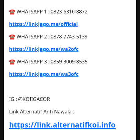
☎️ WHATSAPP 1 : 0823-6316-8872
https://linkjago.me/official
☎️ WHATSAPP 2 : 0878-7743-5139
https://linkjago.me/wa2ofc
☎️ WHATSAPP 3 : 0859-3009-8535
https://linkjago.me/wa3ofc
IG : @KOIIGACOR
Link Alternatif Anti Nawala :
https://link.alternatifkoi.info