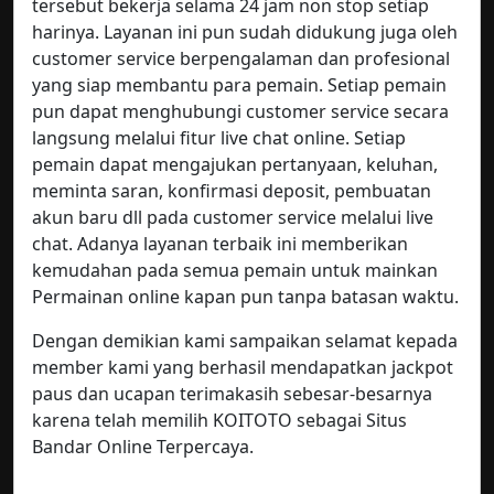
tersebut bekerja selama 24 jam non stop setiap
harinya. Layanan ini pun sudah didukung juga oleh
customer service berpengalaman dan profesional
yang siap membantu para pemain. Setiap pemain
pun dapat menghubungi customer service secara
langsung melalui fitur live chat online. Setiap
pemain dapat mengajukan pertanyaan, keluhan,
meminta saran, konfirmasi deposit, pembuatan
akun baru dll pada customer service melalui live
chat. Adanya layanan terbaik ini memberikan
kemudahan pada semua pemain untuk mainkan
Permainan online kapan pun tanpa batasan waktu.
Dengan demikian kami sampaikan selamat kepada
member kami yang berhasil mendapatkan jackpot
paus dan ucapan terimakasih sebesar-besarnya
karena telah memilih KOITOTO sebagai Situs
Bandar Online Terpercaya.