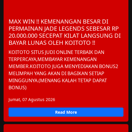
MAX WIN !! KEMENANGAN BESAR DI
PERMAINAN JADE LEGENDS SEBESAR RP
20.000.000 SECEPAT KILAT LANGSUNG DI
BAYAR LUNAS OLEH KOITOTO !!
KOITOTO SITUS JUDI ONLINE TERBAIK DAN
TERPERCAYA,MEMBAYAR KEMENANGAN
MEMBER.KOITOTO JUGA MENYEDIAKAN BONUS2
MELIMPAH YANG AKAN DI BAGIKAN SETIAP
MINGGUNYA.(MENANG KALAH TETAP DAPAT
BONUS)
Jumat, 07 Agustus 2026
Read More