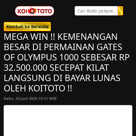
Kembali ke Beranda
MEGA WIN !! KEMENANGAN
BESAR DI PERMAINAN GATES
OF OLYMPUS 1000 SEBESAR RP
32.500.000 SECEPAT KILAT
LANGSUNG DI BAYAR LUNAS
OLEH KOITOTO !!
Rabu, 24 Juni 2026 13:11 WIB