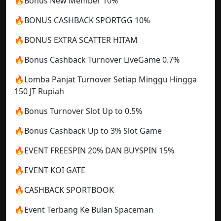
🔥Bonus New Member 10%
🔥BONUS CASHBACK SPORTGG 10%
🔥BONUS EXTRA SCATTER HITAM
🔥Bonus Cashback Turnover LiveGame 0.7%
🔥Lomba Panjat Turnover Setiap Minggu Hingga
150 JT Rupiah
🔥Bonus Turnover Slot Up to 0.5%
🔥Bonus Cashback Up to 3% Slot Game
🔥EVENT FREESPIN 20% DAN BUYSPIN 15%
🔥EVENT KOI GATE
🔥
CASHBACK SPORTBOOK
🔥Event Terbang Ke Bulan Spaceman