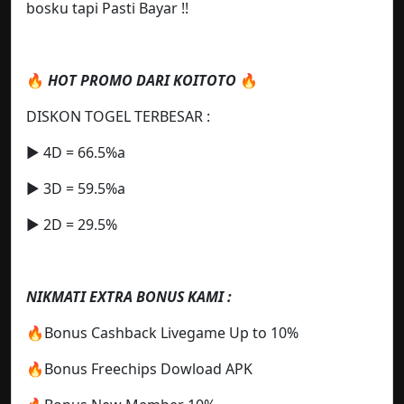
bosku tapi Pasti Bayar !!
🔥
HOT PROMO DARI KOITOTO
🔥
DISKON TOGEL TERBESAR :
▶️ 4D = 66.5%a
▶️ 3D = 59.5%a
▶️ 2D = 29.5%
NIKMATI EXTRA BONUS KAMI :
🔥Bonus Cashback Livegame Up to 10%
🔥Bonus Freechips Dowload APK