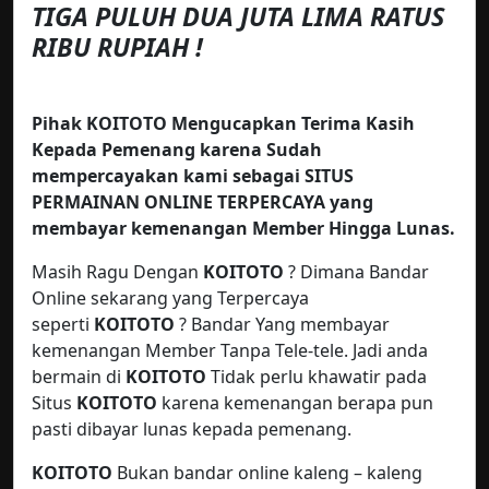
TIGA PULUH DUA JUTA LIMA RATUS
RIBU RUPIAH !
Pihak KOITOTO Mengucapkan Terima Kasih
Kepada Pemenang karena Sudah
mempercayakan kami sebagai SITUS
PERMAINAN ONLINE TERPERCAYA yang
membayar kemenangan Member Hingga Lunas.
Masih Ragu Dengan
KOITOTO
? Dimana Bandar
Online sekarang yang Terpercaya
seperti
KOITOTO
? Bandar Yang membayar
kemenangan Member Tanpa Tele-tele. Jadi anda
bermain di
KOITOTO
Tidak perlu khawatir pada
Situs
KOITOTO
karena kemenangan berapa pun
pasti dibayar lunas kepada pemenang.
KOITOTO
Bukan bandar online kaleng – kaleng