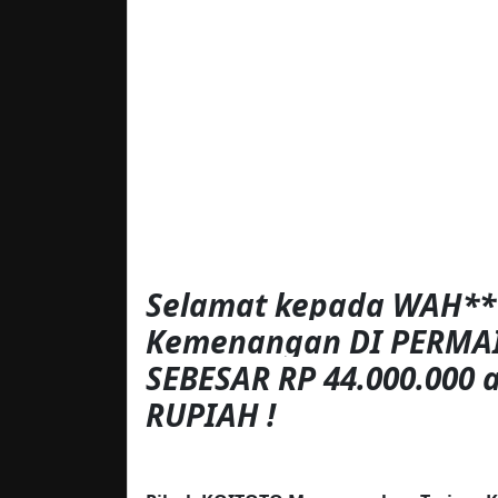
Selamat kepada WAH**
Kemenangan DI PERMAI
SEBESAR RP 44.000.000
RUPIAH !