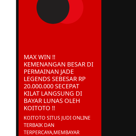
MAX WIN !!
KEMENANGAN BESAR DI
PERMAINAN JADE
LEGENDS SEBESAR RP
20.000.000 SECEPAT
KILAT LANGSUNG DI
BAYAR LUNAS OLEH
KOITOTO !!
KOITOTO SITUS JUDI ONLINE
TERBAIK DAN
TERPERCAYA,MEMBAYAR