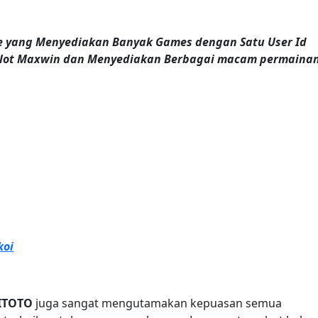
e yang Menyediakan Banyak Games dengan Satu User Id
 , Slot Maxwin dan Menyediakan Berbagai macam permaina
koi
ITOTO
juga sangat mengutamakan kepuasan semua