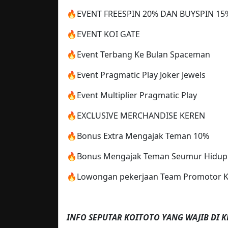
🔥EVENT FREESPIN 20% DAN BUYSPIN 15
🔥EVENT KOI GATE
🔥Event Terbang Ke Bulan Spaceman
🔥Event Pragmatic Play Joker Jewels
🔥Event Multiplier Pragmatic Play
🔥EXCLUSIVE MERCHANDISE KEREN
🔥Bonus Extra Mengajak Teman 10%
🔥Bonus Mengajak Teman Seumur Hidup
🔥Lowongan pekerjaan Team Promotor 
INFO SEPUTAR KOITOTO YANG WAJIB DI K