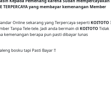
Kasih Kepada Pemenang karena Sudah mempercayakan
NE TERPERCAYA yang membayar kemenangan Member
andar Online sekarang yang Terpercaya seperti
KOITOTO
r Tanpa Tele-tele. Jadi anda bermain di
KOITOTO
Tidak
a kemenangan berapa pun pasti dibayar lunas
leng bosku tapi Pasti Bayar !!