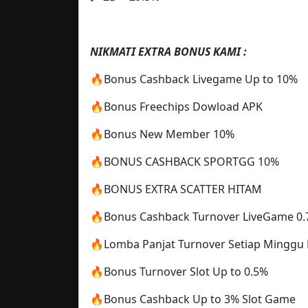
NIKMATI EXTRA BONUS KAMI :
🔥Bonus Cashback Livegame Up to 10%
🔥Bonus Freechips Dowload APK
🔥Bonus New Member 10%
🔥BONUS CASHBACK SPORTGG 10%
🔥BONUS EXTRA SCATTER HITAM
🔥Bonus Cashback Turnover LiveGame 0
🔥Lomba Panjat Turnover Setiap Minggu 
🔥Bonus Turnover Slot Up to 0.5%
🔥Bonus Cashback Up to 3% Slot Game