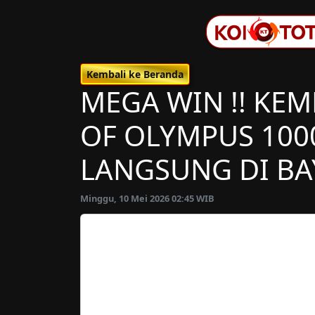
Kembali ke Beranda
MEGA WIN !! KE
OF OLYMPUS 1000
LANGSUNG DI BAY
Minggu, 10 Mei 2026 02:45 WIB