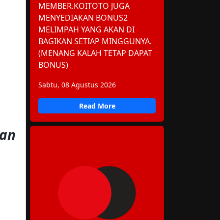
MEMBER.KOITOTO JUGA
MENYEDIAKAN BONUS2
MELIMPAH YANG AKAN DI
BAGIKAN SETIAP MINGGUNYA.
(MENANG KALAH TETAP DAPAT
BONUS)
Sabtu, 08 Agustus 2026
Read More
gan