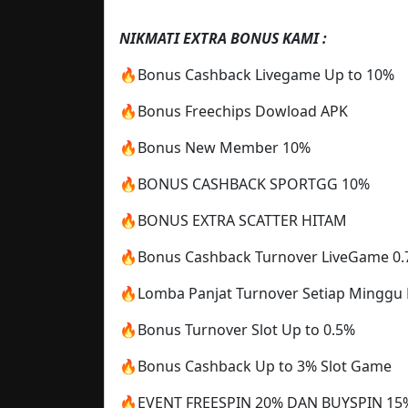
NIKMATI EXTRA BONUS KAMI :
🔥Bonus Cashback Livegame Up to 10%
🔥Bonus Freechips Dowload APK
🔥Bonus New Member 10%
🔥BONUS CASHBACK SPORTGG 10%
🔥BONUS EXTRA SCATTER HITAM
🔥Bonus Cashback Turnover LiveGame 0
🔥Lomba Panjat Turnover Setiap Minggu 
🔥Bonus Turnover Slot Up to 0.5%
🔥Bonus Cashback Up to 3% Slot Game
🔥EVENT FREESPIN 20% DAN BUYSPIN 15