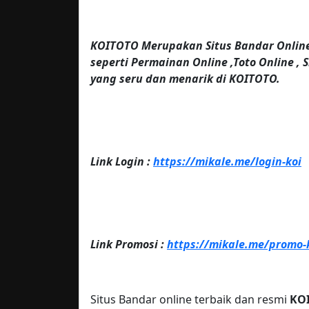
KOITOTO Merupakan Situs Bandar Onlin
seperti Permainan Online ,Toto Online
yang seru dan menarik di KOITOTO.
Link Login :
https://mikale.me/login-koi
Link Promosi :
https://mikale.me/promo-
Situs Bandar online terbaik dan resmi
KO