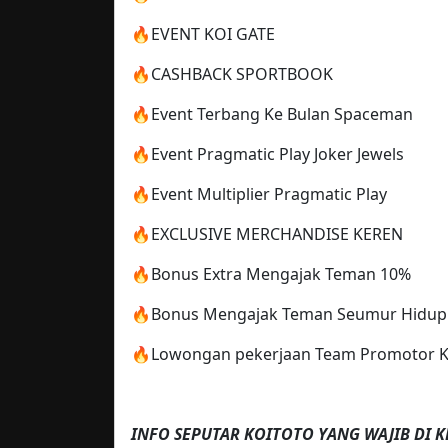
🔥EVENT KOI GATE
🔥
CASHBACK SPORTBOOK
🔥Event Terbang Ke Bulan Spaceman
🔥Event Pragmatic Play Joker Jewels
🔥Event Multiplier Pragmatic Play
🔥EXCLUSIVE MERCHANDISE KEREN
🔥Bonus Extra Mengajak Teman 10%
🔥Bonus Mengajak Teman Seumur Hidup
🔥Lowongan pekerjaan Team Promotor 
INFO SEPUTAR KOITOTO YANG WAJIB DI K