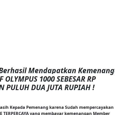
 Berhasil Mendapatkan Kemenan
F OLYMPUS 1000 SEBESAR RP
AN PULUH DUA JUTA RUPIAH !
Kasih Kepada Pemenang karena Sudah mempercayakan
NE TERPERCAYA yang membayar kemenangan Member