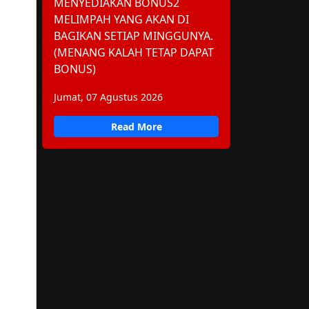
MENYEDIAKAN BONUS2
MELIMPAH YANG AKAN DI
BAGIKAN SETIAP MINGGUNYA.
(MENANG KALAH TETAP DAPAT
BONUS)
Jumat, 07 Agustus 2026
Read More