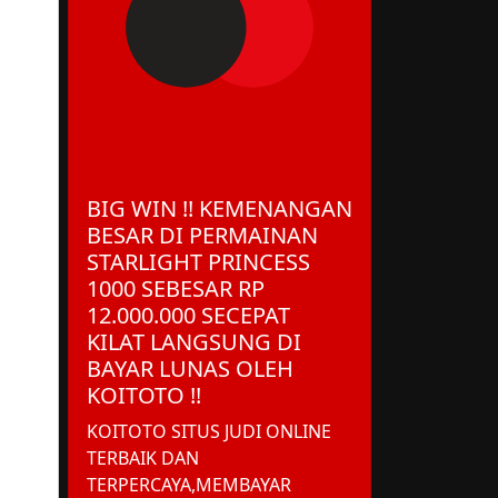
BIG WIN !! KEMENANGAN
BESAR DI PERMAINAN
STARLIGHT PRINCESS
1000 SEBESAR RP
12.000.000 SECEPAT
KILAT LANGSUNG DI
BAYAR LUNAS OLEH
KOITOTO !!
KOITOTO SITUS JUDI ONLINE
TERBAIK DAN
TERPERCAYA,MEMBAYAR