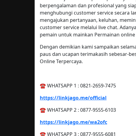
berpengalaman dan profesional yang sia
menghubungi customer service secara lang
mengajukan pertanyaan, keluhan, meminta
customer service melalui live chat. Ada
pemain untuk mainkan Permainan online 
Dengan demikian kami sampaikan selama
paus dan ucapan terimakasih sebesar-be
Online Terpercaya.
☎️ WHATSAPP 1 : 0821-2659-7475
https://linkjago.me/official
☎️ WHATSAPP 2 : 0877-9555-6103
https://linkjago.me/wa2ofc
☎️ WHATSAPP 3 : 0877-9555-6081