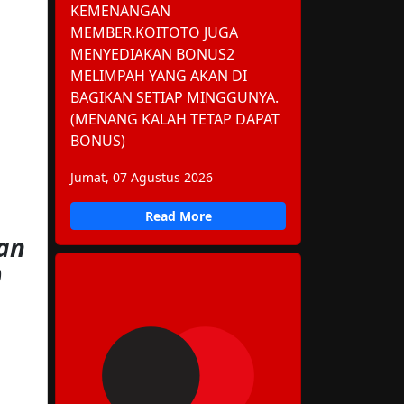
KEMENANGAN
MEMBER.KOITOTO JUGA
MENYEDIAKAN BONUS2
MELIMPAH YANG AKAN DI
BAGIKAN SETIAP MINGGUNYA.
(MENANG KALAH TETAP DAPAT
BONUS)
Jumat, 07 Agustus 2026
Read More
an
0