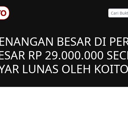
MENANGAN BESAR DI PE
SAR RP 29.000.000 SEC
AR LUNAS OLEH KOITOT