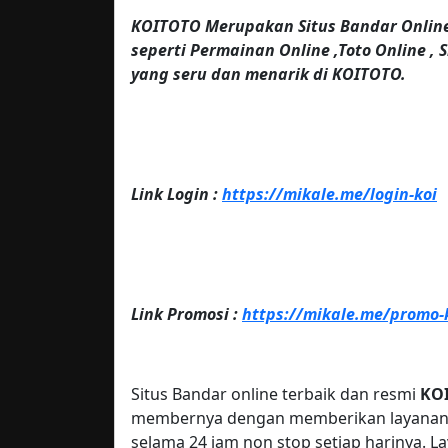
KOITOTO Merupakan Situs Bandar Onlin
seperti Permainan Online ,Toto Online
yang seru dan menarik di KOITOTO.
Link Login :
https://mikale.me/login-koi
Link Promosi :
https://mikale.me/promo-
Situs Bandar online terbaik dan resmi
KO
membernya dengan memberikan layanan t
selama 24 jam non stop setiap harinya. L