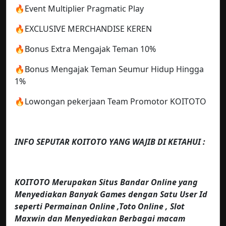
🔥Event Multiplier Pragmatic Play
🔥EXCLUSIVE MERCHANDISE KEREN
🔥Bonus Extra Mengajak Teman 10%
🔥Bonus Mengajak Teman Seumur Hidup Hingga
1%
🔥Lowongan pekerjaan Team Promotor KOITOTO
INFO SEPUTAR KOITOTO YANG WAJIB DI KETAHUI :
KOITOTO Merupakan Situs Bandar Online yang
Menyediakan Banyak Games dengan Satu User Id
seperti Permainan Online ,Toto Online , Slot
Maxwin dan Menyediakan Berbagai macam