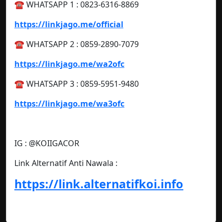
☎️ WHATSAPP 1 : 0823-6316-8869
https://linkjago.me/official
☎️ WHATSAPP 2 : 0859-2890-7079
https://linkjago.me/wa2ofc
☎️ WHATSAPP 3 : 0859-5951-9480
https://linkjago.me/wa3ofc
IG : @KOIIGACOR
Link Alternatif Anti Nawala :
https://link.alternatifkoi.info