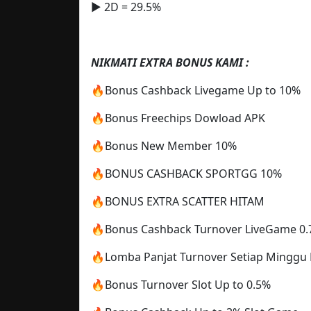
▶️ 2D = 29.5%
NIKMATI EXTRA BONUS KAMI :
🔥Bonus Cashback Livegame Up to 10%
🔥Bonus Freechips Dowload APK
🔥Bonus New Member 10%
🔥BONUS CASHBACK SPORTGG 10%
🔥BONUS EXTRA SCATTER HITAM
🔥Bonus Cashback Turnover LiveGame 0
🔥Lomba Panjat Turnover Setiap Minggu 
🔥Bonus Turnover Slot Up to 0.5%