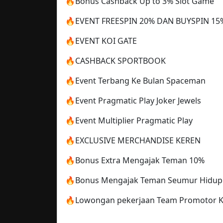
🔥Bonus Cashback Up to 3% Slot Game
🔥EVENT FREESPIN 20% DAN BUYSPIN 15
🔥EVENT KOI GATE
🔥
CASHBACK SPORTBOOK
🔥Event Terbang Ke Bulan Spaceman
🔥Event Pragmatic Play Joker Jewels
🔥Event Multiplier Pragmatic Play
🔥EXCLUSIVE MERCHANDISE KEREN
🔥Bonus Extra Mengajak Teman 10%
🔥Bonus Mengajak Teman Seumur Hidup
🔥Lowongan pekerjaan Team Promotor 