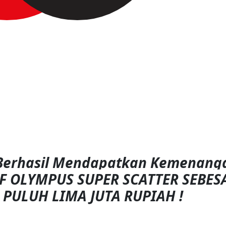
 Berhasil Mendapatkan Kemenang
F OLYMPUS SUPER SCATTER SEBES
A PULUH LIMA JUTA RUPIAH !