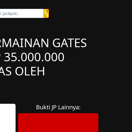
RMAINAN GATES
 35.000.000
AS OLEH
Bukti JP Lainnya: