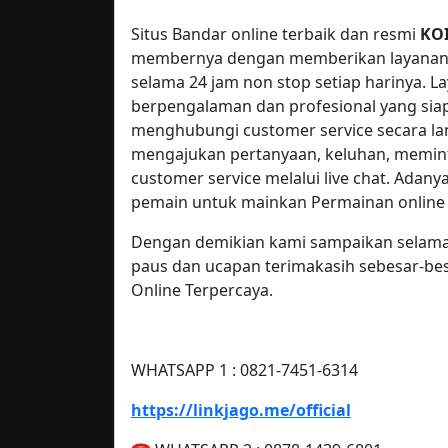
Situs Bandar online terbaik dan resmi
KO
membernya dengan memberikan layanan t
selama 24 jam non stop setiap harinya. L
berpengalaman dan profesional yang sia
menghubungi customer service secara lang
mengajukan pertanyaan, keluhan, meminta
customer service melalui live chat. Ada
pemain untuk mainkan Permainan online 
Dengan demikian kami sampaikan selama
paus dan ucapan terimakasih sebesar-be
Online Terpercaya.
WHATSAPP 1 : 0821-7451-6314
https://linkjago.me/official