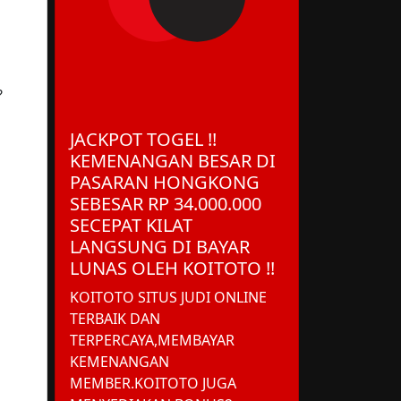
?
JACKPOT TOGEL !!
KEMENANGAN BESAR DI
PASARAN HONGKONG
SEBESAR RP 34.000.000
SECEPAT KILAT
LANGSUNG DI BAYAR
LUNAS OLEH KOITOTO !!
KOITOTO SITUS JUDI ONLINE
TERBAIK DAN
TERPERCAYA,MEMBAYAR
KEMENANGAN
MEMBER.KOITOTO JUGA