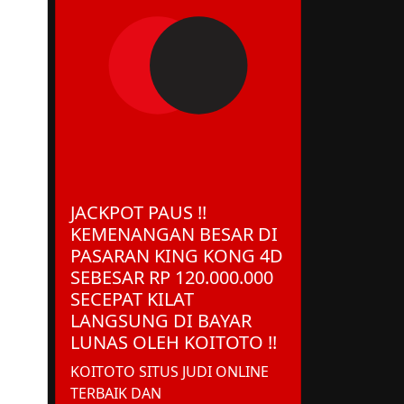
JACKPOT PAUS !!
KEMENANGAN BESAR DI
PASARAN KING KONG 4D
SEBESAR RP 120.000.000
SECEPAT KILAT
LANGSUNG DI BAYAR
LUNAS OLEH KOITOTO !!
KOITOTO SITUS JUDI ONLINE
TERBAIK DAN