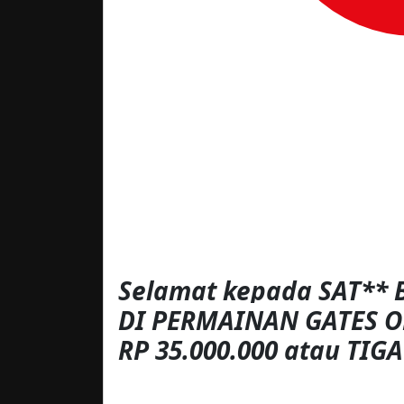
Selamat kepada SAT**
DI PERMAINAN GATES O
RP 35.000.000 atau TIG