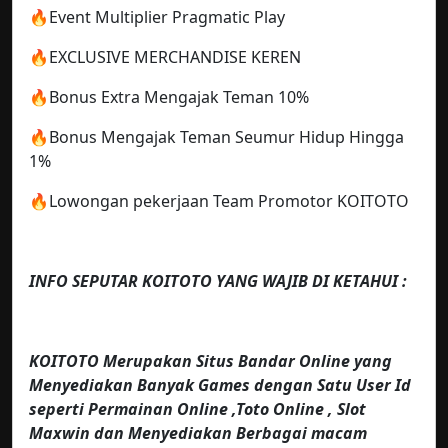
🔥Event Multiplier Pragmatic Play
🔥EXCLUSIVE MERCHANDISE KEREN
🔥Bonus Extra Mengajak Teman 10%
🔥Bonus Mengajak Teman Seumur Hidup Hingga
1%
🔥Lowongan pekerjaan Team Promotor KOITOTO
INFO SEPUTAR KOITOTO YANG WAJIB DI KETAHUI :
KOITOTO Merupakan Situs Bandar Online yang
Menyediakan Banyak Games dengan Satu User Id
seperti Permainan Online ,Toto Online , Slot
Maxwin dan Menyediakan Berbagai macam