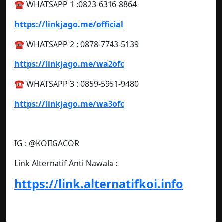
☎️ WHATSAPP 1 :0823-6316-8864
https://linkjago.me/official
☎️ WHATSAPP 2 : 0878-7743-5139
https://linkjago.me/wa2ofc
☎️ WHATSAPP 3 : 0859-5951-9480
https://linkjago.me/wa3ofc
IG : @KOIIGACOR
Link Alternatif Anti Nawala :
https://link.alternatifkoi.info