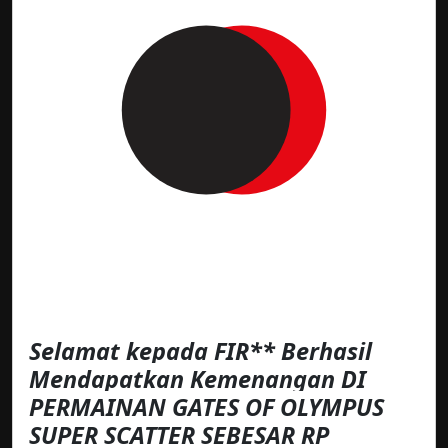
Selamat kepada FIR** Berhasil
Mendapatkan Kemenangan DI
PERMAINAN GATES OF OLYMPUS
SUPER SCATTER SEBESAR RP