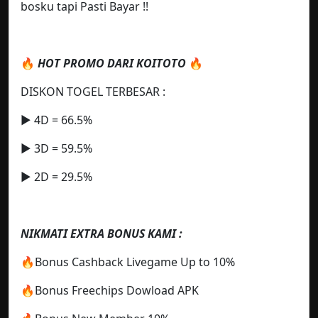
bosku tapi Pasti Bayar !!
🔥
HOT PROMO DARI KOITOTO
🔥
DISKON TOGEL TERBESAR :
▶️ 4D = 66.5%
▶️ 3D = 59.5%
▶️ 2D = 29.5%
NIKMATI EXTRA BONUS KAMI :
🔥Bonus Cashback Livegame Up to 10%
🔥Bonus Freechips Dowload APK