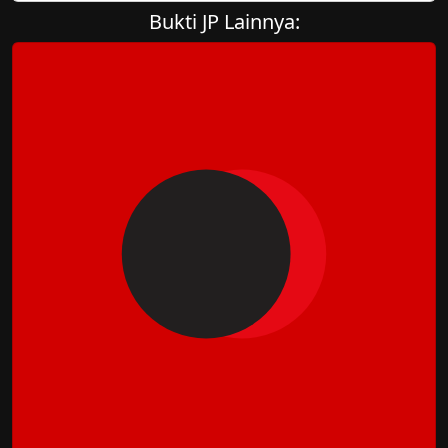
Bukti JP Lainnya: