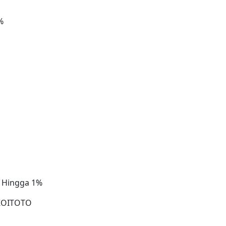
%
 Hingga 1%
KOITOTO