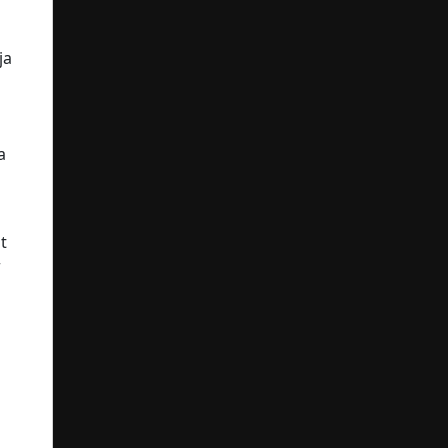
ja
a
t
r