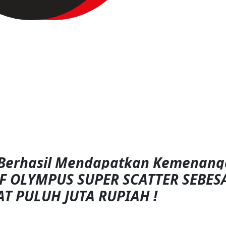
 Berhasil Mendapatkan Kemenan
F OLYMPUS SUPER SCATTER SEBES
AT PULUH JUTA RUPIAH !