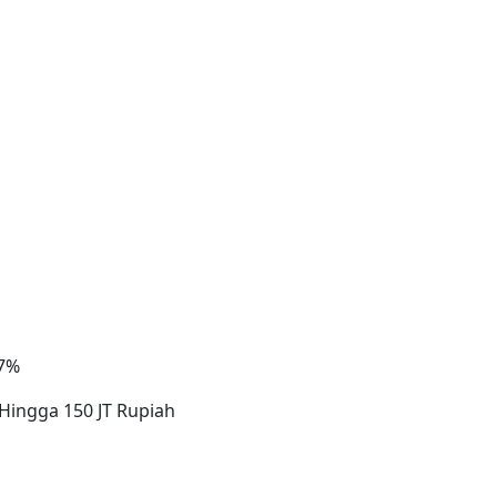
.7%
Hingga 150 JT Rupiah