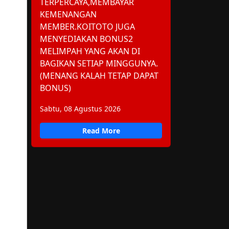
TERPERCAYA,MEMBAYAR
KEMENANGAN
MEMBER.KOITOTO JUGA
MENYEDIAKAN BONUS2
MELIMPAH YANG AKAN DI
BAGIKAN SETIAP MINGGUNYA.
(MENANG KALAH TETAP DAPAT
BONUS)
Sabtu, 08 Agustus 2026
Read More