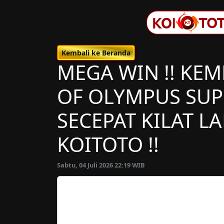
Kembali ke Beranda
MEGA WIN !! KE
OF OLYMPUS SUPE
SECEPAT KILAT 
KOITOTO !!
Sabtu, 04 Juli 2026 22:19 WIB