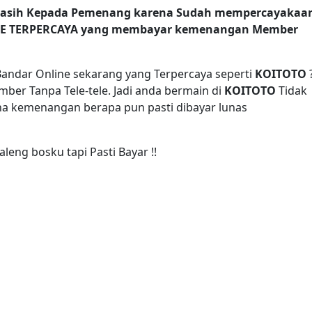
Kasih Kepada Pemenang karena Sudah mempercayakaa
NE TERPERCAYA yang membayar kemenangan Member
andar Online sekarang yang Terpercaya seperti
KOITOTO
r Tanpa Tele-tele. Jadi anda bermain di
KOITOTO
Tidak
a kemenangan berapa pun pasti dibayar lunas
leng bosku tapi Pasti Bayar !!