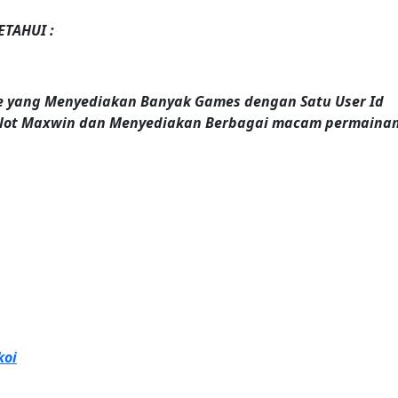
ETAHUI :
e yang Menyediakan Banyak Games dengan Satu User Id
 , Slot Maxwin dan Menyediakan Berbagai macam permaina
koi