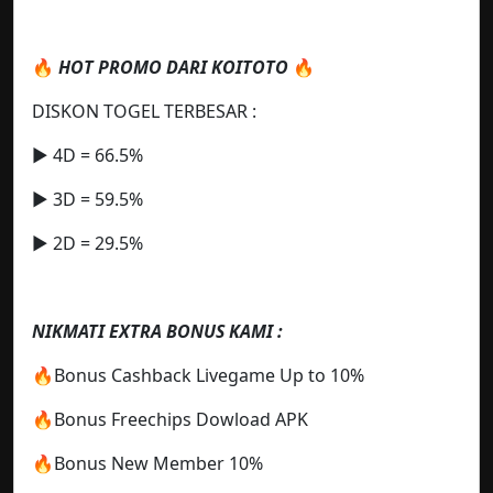
🔥
HOT PROMO DARI KOITOTO
🔥
DISKON TOGEL TERBESAR :
▶️ 4D = 66.5%
▶️ 3D = 59.5%
▶️ 2D = 29.5%
NIKMATI EXTRA BONUS KAMI :
🔥Bonus Cashback Livegame Up to 10%
🔥Bonus Freechips Dowload APK
🔥Bonus New Member 10%