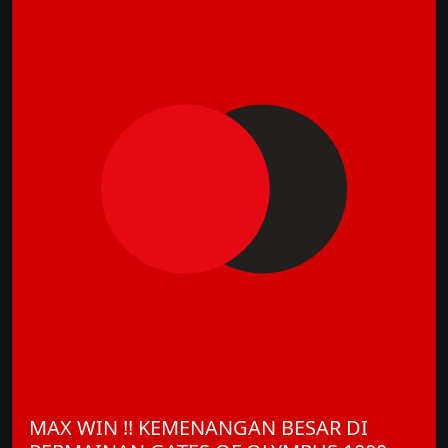
MAX WIN !! KEMENANGAN BESAR DI