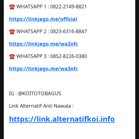
☎️ WHATSAPP 1 : 0822-2149-8821
https://linkjago.me/official
☎️ WHATSAPP 2 : 0823-6316-8847
https://linkjago.me/wa2ofc
☎️ WHATSAPP 3 : 0852-8226-0380
https://linkjago.me/wa3ofc
IG : @KOITOTOBAGUS
Link Alternatif Anti Nawala :
https://link.alternatifkoi.info