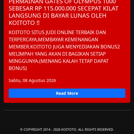
PERMAINAN GATES OF OLYMPUS 1000
SEBESAR RP 115.000.000 SECEPAT KILAT
LANGSUNG DI BAYAR LUNAS OLEH
KOITOTO !!
KOITOTO SITUS JUDI ONLINE TERBAIK DAN
TERPERCAYA,MEMBAYAR KEMENANGAN
MEMBER.KOITOTO JUGA MENYEDIAKAN BONUS2
MELIMPAH YANG AKAN DI BAGIKAN SETIAP
MINGGUNYA.(MENANG KALAH TETAP DAPAT
BONUS)
Sabtu, 08 Agustus 2026
Read More
© COPYRIGHT 2014 - 2026 KOITOTO. ALL RIGHTS RESERVED.