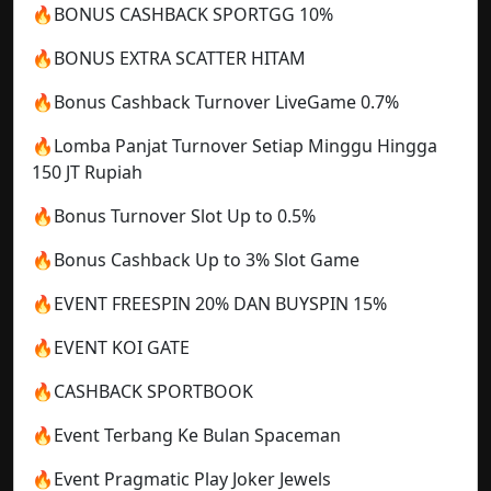
🔥BONUS CASHBACK SPORTGG 10%
🔥BONUS EXTRA SCATTER HITAM
🔥Bonus Cashback Turnover LiveGame 0.7%
🔥Lomba Panjat Turnover Setiap Minggu Hingga
150 JT Rupiah
🔥Bonus Turnover Slot Up to 0.5%
🔥Bonus Cashback Up to 3% Slot Game
🔥EVENT FREESPIN 20% DAN BUYSPIN 15%
🔥EVENT KOI GATE
🔥
CASHBACK SPORTBOOK
🔥Event Terbang Ke Bulan Spaceman
🔥Event Pragmatic Play Joker Jewels