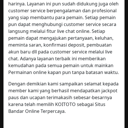
harinya. Layanan ini pun sudah didukung juga oleh
customer service berpengalaman dan profesional
yang siap membantu para pemain. Setiap pemain
pun dapat menghubungi customer service secara
langsung melalui fitur live chat online. Setiap
pemain dapat mengajukan pertanyaan, keluhan,
meminta saran, konfirmasi deposit, pembuatan
akun baru dll pada customer service melalui live
chat. Adanya layanan terbaik ini memberikan
kemudahan pada semua pemain untuk mainkan
Permainan online kapan pun tanpa batasan waktu.
Dengan demikian kami sampaikan selamat kepada
member kami yang berhasil mendapatkan jackpot
paus dan ucapan terimakasih sebesar-besarnya
karena telah memilih KOITOTO sebagai Situs
Bandar Online Terpercaya.