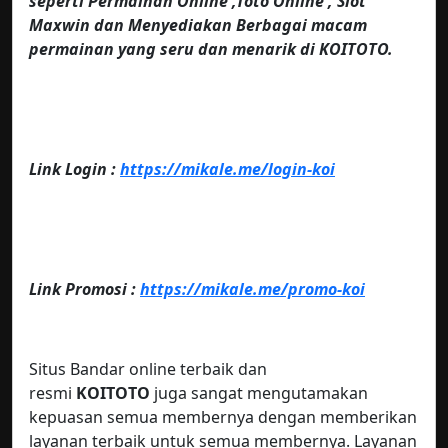
seperti Permainan Online ,Toto Online , Slot
Maxwin dan Menyediakan Berbagai macam
permainan yang seru dan menarik di KOITOTO.
Link Login :
https://mikale.me/login-koi
Link Promosi :
https://mikale.me/promo-koi
Situs Bandar online terbaik dan
resmi
KOITOTO
juga sangat mengutamakan
kepuasan semua membernya dengan memberikan
layanan terbaik untuk semua membernya. Layanan