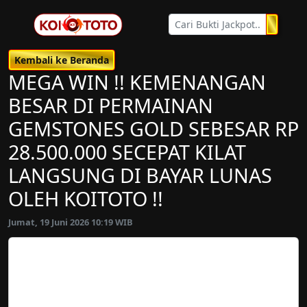
Kembali ke Beranda
MEGA WIN !! KEMENANGAN
BESAR DI PERMAINAN
GEMSTONES GOLD SEBESAR RP
28.500.000 SECEPAT KILAT
LANGSUNG DI BAYAR LUNAS
OLEH KOITOTO !!
Jumat, 19 Juni 2026 10:19 WIB