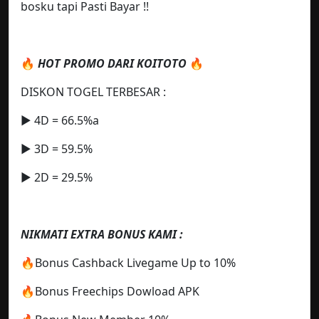
bosku tapi Pasti Bayar !!
🔥
HOT PROMO DARI KOITOTO
🔥
DISKON TOGEL TERBESAR :
▶️ 4D = 66.5%a
▶️ 3D = 59.5%
▶️ 2D = 29.5%
NIKMATI EXTRA BONUS KAMI :
🔥Bonus Cashback Livegame Up to 10%
🔥Bonus Freechips Dowload APK