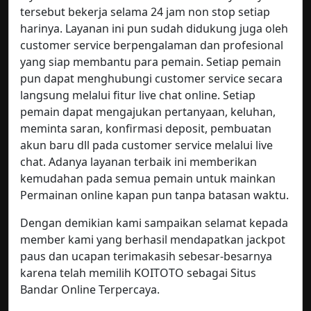
tersebut bekerja selama 24 jam non stop setiap
harinya. Layanan ini pun sudah didukung juga oleh
customer service berpengalaman dan profesional
yang siap membantu para pemain. Setiap pemain
pun dapat menghubungi customer service secara
langsung melalui fitur live chat online. Setiap
pemain dapat mengajukan pertanyaan, keluhan,
meminta saran, konfirmasi deposit, pembuatan
akun baru dll pada customer service melalui live
chat. Adanya layanan terbaik ini memberikan
kemudahan pada semua pemain untuk mainkan
Permainan online kapan pun tanpa batasan waktu.
Dengan demikian kami sampaikan selamat kepada
member kami yang berhasil mendapatkan jackpot
paus dan ucapan terimakasih sebesar-besarnya
karena telah memilih KOITOTO sebagai Situs
Bandar Online Terpercaya.