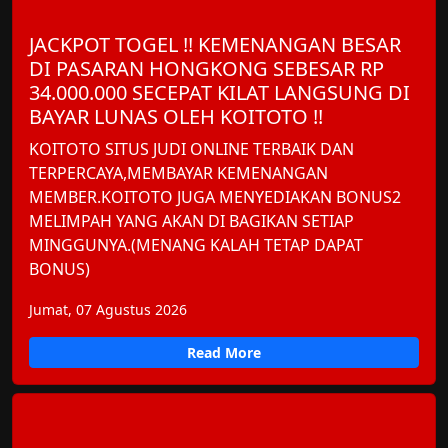
JACKPOT TOGEL !! KEMENANGAN BESAR
DI PASARAN HONGKONG SEBESAR RP
34.000.000 SECEPAT KILAT LANGSUNG DI
BAYAR LUNAS OLEH KOITOTO !!
KOITOTO SITUS JUDI ONLINE TERBAIK DAN
TERPERCAYA,MEMBAYAR KEMENANGAN
MEMBER.KOITOTO JUGA MENYEDIAKAN BONUS2
MELIMPAH YANG AKAN DI BAGIKAN SETIAP
MINGGUNYA.(MENANG KALAH TETAP DAPAT
BONUS)
Jumat, 07 Agustus 2026
Read More