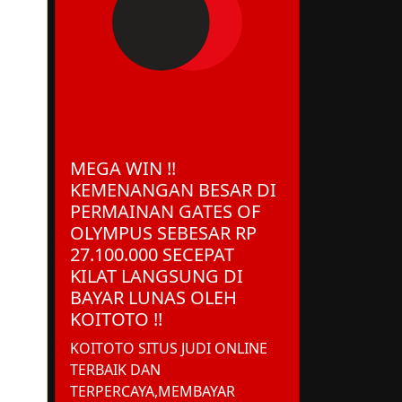
MEGA WIN !!
KEMENANGAN BESAR DI
PERMAINAN GATES OF
OLYMPUS SEBESAR RP
27.100.000 SECEPAT
KILAT LANGSUNG DI
BAYAR LUNAS OLEH
KOITOTO !!
KOITOTO SITUS JUDI ONLINE
TERBAIK DAN
TERPERCAYA,MEMBAYAR