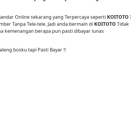
andar Online sekarang yang Terpercaya seperti
KOITOTO
r Tanpa Tele-tele. Jadi anda bermain di
KOITOTO
Tidak
a kemenangan berapa pun pasti dibayar lunas
leng bosku tapi Pasti Bayar !!