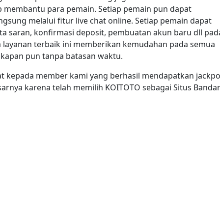
p membantu para pemain. Setiap pemain pun dapat
sung melalui fitur live chat online. Setiap pemain dapat
 saran, konfirmasi deposit, pembuatan akun baru dll pad
nya layanan terbaik ini memberikan kemudahan pada semua
kapan pun tanpa batasan waktu.
t kepada member kami yang berhasil mendapatkan jackpo
sarnya karena telah memilih KOITOTO sebagai Situs Banda