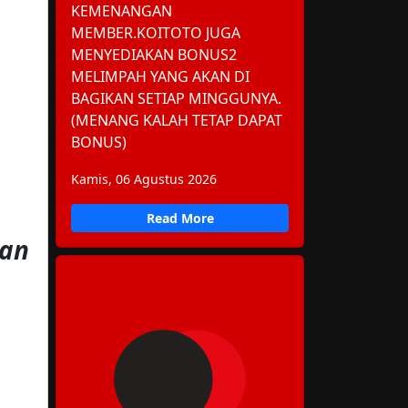
KEMENANGAN
MEMBER.KOITOTO JUGA
MENYEDIAKAN BONUS2
MELIMPAH YANG AKAN DI
BAGIKAN SETIAP MINGGUNYA.
(MENANG KALAH TETAP DAPAT
BONUS)
Kamis, 06 Agustus 2026
Read More
gan