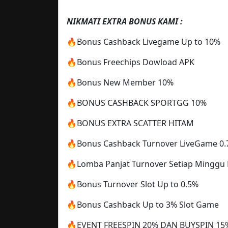
NIKMATI EXTRA BONUS KAMI :
🔥Bonus Cashback Livegame Up to 10%
🔥Bonus Freechips Dowload APK
🔥Bonus New Member 10%
🔥BONUS CASHBACK SPORTGG 10%
🔥BONUS EXTRA SCATTER HITAM
🔥Bonus Cashback Turnover LiveGame 0
🔥Lomba Panjat Turnover Setiap Minggu 
🔥Bonus Turnover Slot Up to 0.5%
🔥Bonus Cashback Up to 3% Slot Game
🔥EVENT FREESPIN 20% DAN BUYSPIN 15