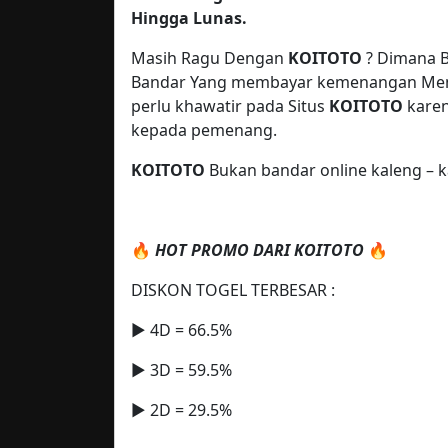
Hingga Lunas.
Masih Ragu Dengan
KOITOTO
? Dimana B
Bandar Yang membayar kemenangan Membe
perlu khawatir pada Situs
KOITOTO
karen
kepada pemenang.
KOITOTO
Bukan bandar online kaleng – ka
🔥
HOT PROMO DARI KOITOTO
🔥
DISKON TOGEL TERBESAR :
▶️ 4D = 66.5%
▶️ 3D = 59.5%
▶️ 2D = 29.5%