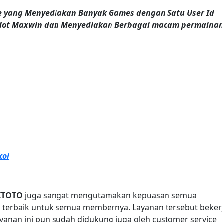
e yang Menyediakan Banyak Games dengan Satu User Id
 , Slot Maxwin dan Menyediakan Berbagai macam permaina
koi
ITOTO
juga sangat mengutamakan kepuasan semua
erbaik untuk semua membernya. Layanan tersebut beker
ayanan ini pun sudah didukung juga oleh customer service