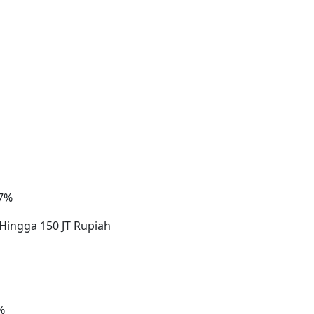
.7%
Hingga 150 JT Rupiah
%