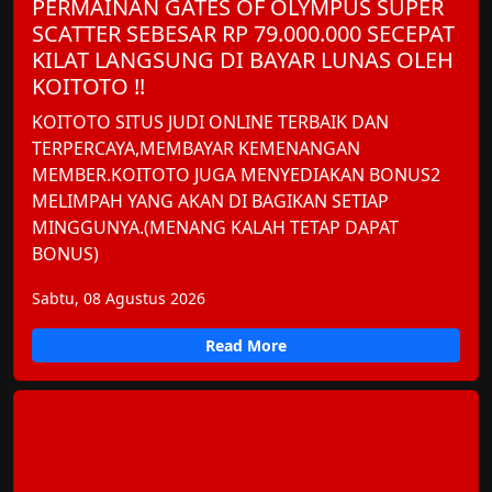
PERMAINAN GATES OF OLYMPUS SUPER
SCATTER SEBESAR RP 79.000.000 SECEPAT
KILAT LANGSUNG DI BAYAR LUNAS OLEH
KOITOTO !!
KOITOTO SITUS JUDI ONLINE TERBAIK DAN
TERPERCAYA,MEMBAYAR KEMENANGAN
MEMBER.KOITOTO JUGA MENYEDIAKAN BONUS2
MELIMPAH YANG AKAN DI BAGIKAN SETIAP
MINGGUNYA.(MENANG KALAH TETAP DAPAT
BONUS)
Sabtu, 08 Agustus 2026
Read More