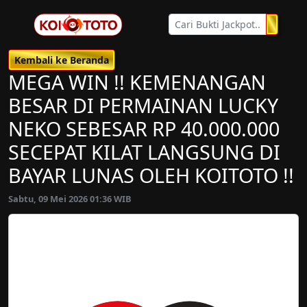
Kembali ke Beranda
MEGA WIN !! KEMENANGAN
BESAR DI PERMAINAN LUCKY
NEKO SEBESAR RP 40.000.000
SECEPAT KILAT LANGSUNG DI
BAYAR LUNAS OLEH KOITOTO !!
Sabtu, 09 Mei 2026 01:36 WIB