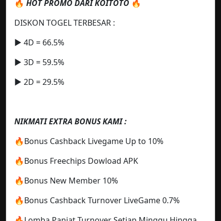
🔥
HOT PROMO DARI KOITOTO
🔥
DISKON TOGEL TERBESAR :
▶️ 4D = 66.5%
▶️ 3D = 59.5%
▶️ 2D = 29.5%
NIKMATI EXTRA BONUS KAMI :
🔥Bonus Cashback Livegame Up to 10%
🔥Bonus Freechips Dowload APK
🔥Bonus New Member 10%
🔥Bonus Cashback Turnover LiveGame 0.7%
🔥Lomba Panjat Turnover Setiap Minggu Hingga