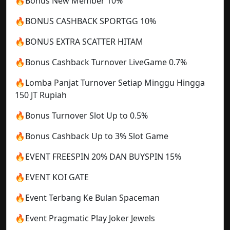
🔥Bonus New Member 10%
🔥BONUS CASHBACK SPORTGG 10%
🔥BONUS EXTRA SCATTER HITAM
🔥Bonus Cashback Turnover LiveGame 0.7%
🔥Lomba Panjat Turnover Setiap Minggu Hingga
150 JT Rupiah
🔥Bonus Turnover Slot Up to 0.5%
🔥Bonus Cashback Up to 3% Slot Game
🔥EVENT FREESPIN 20% DAN BUYSPIN 15%
🔥EVENT KOI GATE
🔥Event Terbang Ke Bulan Spaceman
🔥Event Pragmatic Play Joker Jewels