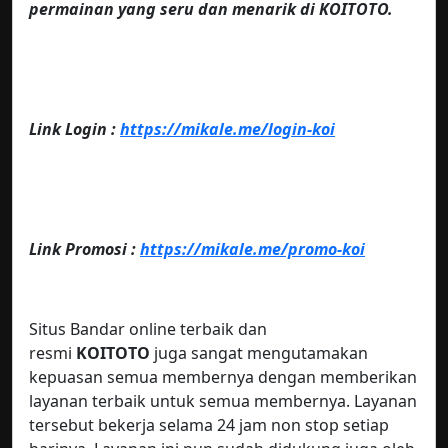
permainan yang seru dan menarik di KOITOTO.
Link Login :
https://mikale.me/login-koi
Link Promosi :
https://mikale.me/promo-koi
Situs Bandar online terbaik dan
resmi
KOITOTO
juga sangat mengutamakan
kepuasan semua membernya dengan memberikan
layanan terbaik untuk semua membernya. Layanan
tersebut bekerja selama 24 jam non stop setiap