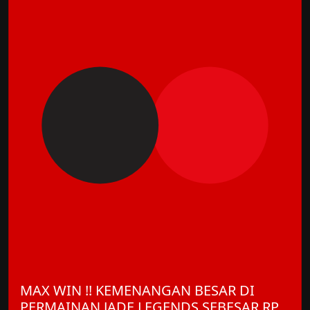
MAX WIN !! KEMENANGAN BESAR DI
PERMAINAN JADE LEGENDS SEBESAR RP