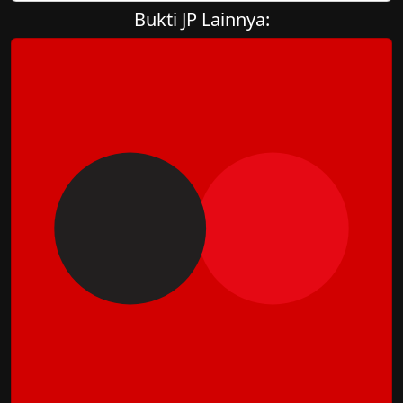
Bukti JP Lainnya: