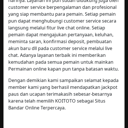
harinya. Layanan ini pun sudah didukung juga oleh
customer service berpengalaman dan profesional
yang siap membantu para pemain. Setiap pemain
pun dapat menghubungi customer service secara
langsung melalui fitur live chat online. Setiap
pemain dapat mengajukan pertanyaan, keluhan,
meminta saran, konfirmasi deposit, pembuatan
akun baru dll pada customer service melalui live
chat. Adanya layanan terbaik ini memberikan
kemudahan pada semua pemain untuk mainkan
Permainan online kapan pun tanpa batasan waktu.
Dengan demikian kami sampaikan selamat kepada
member kami yang berhasil mendapatkan jackpot
paus dan ucapan terimakasih sebesar-besarnya
karena telah memilih KOITOTO sebagai Situs
Bandar Online Terpercaya.