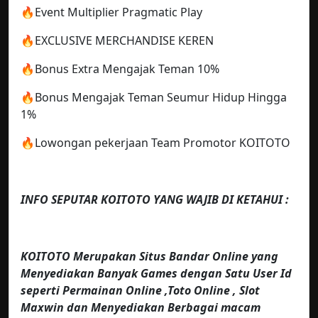
🔥Event Multiplier Pragmatic Play
🔥EXCLUSIVE MERCHANDISE KEREN
🔥Bonus Extra Mengajak Teman 10%
🔥Bonus Mengajak Teman Seumur Hidup Hingga
1%
🔥Lowongan pekerjaan Team Promotor KOITOTO
INFO SEPUTAR KOITOTO YANG WAJIB DI KETAHUI :
KOITOTO Merupakan Situs Bandar Online yang
Menyediakan Banyak Games dengan Satu User Id
seperti Permainan Online ,Toto Online , Slot
Maxwin dan Menyediakan Berbagai macam