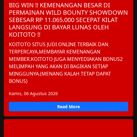
BIG WIN !! KEMENANGAN BESAR DI
PERMAINAN WILD BOUNTY SHOWDOWN
SEBESAR RP 11.065.000 SECEPAT KILAT
LANGSUNG DI BAYAR LUNAS OLEH
KOITOTO !!
KOITOTO SITUS JUDI ONLINE TERBAIK DAN
TERPERCAYA,MEMBAYAR KEMENANGAN
MEMBER.KOITOTO JUGA MENYEDIAKAN BONUS2
MELIMPAH YANG AKAN DI BAGIKAN SETIAP
MINGGUNYA.(MENANG KALAH TETAP DAPAT
BONUS)
Kamis, 06 Agustus 2026
Read More