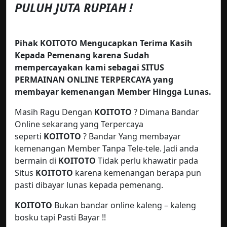
PULUH JUTA RUPIAH !
Pihak KOITOTO Mengucapkan Terima Kasih
Kepada Pemenang karena Sudah
mempercayakan kami sebagai SITUS
PERMAINAN ONLINE TERPERCAYA yang
membayar kemenangan Member Hingga Lunas.
Masih Ragu Dengan
KOITOTO
? Dimana Bandar
Online sekarang yang Terpercaya
seperti
KOITOTO
? Bandar Yang membayar
kemenangan Member Tanpa Tele-tele. Jadi anda
bermain di
KOITOTO
Tidak perlu khawatir pada
Situs
KOITOTO
karena kemenangan berapa pun
pasti dibayar lunas kepada pemenang.
KOITOTO
Bukan bandar online kaleng – kaleng
bosku tapi Pasti Bayar !!