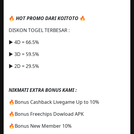
🔥
HOT PROMO DARI KOITOTO
🔥
DISKON TOGEL TERBESAR :
▶️ 4D = 66.5%
▶️ 3D = 59.5%
▶️ 2D = 29.5%
NIKMATI EXTRA BONUS KAMI :
🔥Bonus Cashback Livegame Up to 10%
🔥Bonus Freechips Dowload APK
🔥Bonus New Member 10%