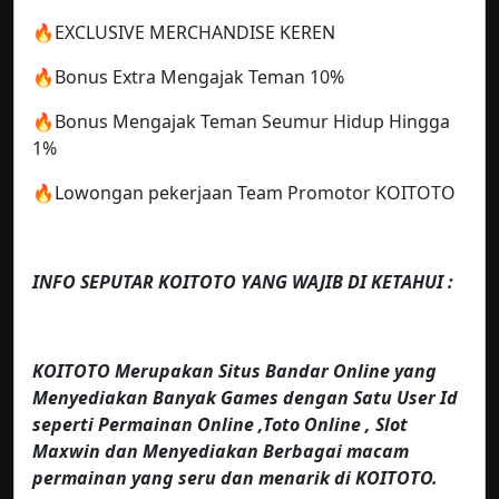
🔥EXCLUSIVE MERCHANDISE KEREN
🔥Bonus Extra Mengajak Teman 10%
🔥Bonus Mengajak Teman Seumur Hidup Hingga
1%
🔥Lowongan pekerjaan Team Promotor KOITOTO
INFO SEPUTAR KOITOTO YANG WAJIB DI KETAHUI :
KOITOTO Merupakan Situs Bandar Online yang
Menyediakan Banyak Games dengan Satu User Id
seperti Permainan Online ,Toto Online , Slot
Maxwin dan Menyediakan Berbagai macam
permainan yang seru dan menarik di KOITOTO.