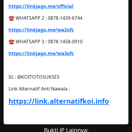
https://linkjago.me/official
☎️ WHATSAPP 2 : 0878-1439-6744
https://linkjago.me/wa2ofc
☎️ WHATSAPP 3 : 0878-1458-0910
https://linkjago.me/wa3ofc
IG : @KOITOTOSUKSES
Link Alternatif Anti Nawala :
https://link.alternatifkoi.info
Bukti JP Lainnya: