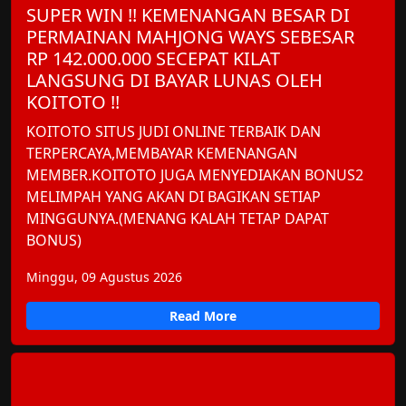
SUPER WIN !! KEMENANGAN BESAR DI
PERMAINAN MAHJONG WAYS SEBESAR
RP 142.000.000 SECEPAT KILAT
LANGSUNG DI BAYAR LUNAS OLEH
KOITOTO !!
KOITOTO SITUS JUDI ONLINE TERBAIK DAN
TERPERCAYA,MEMBAYAR KEMENANGAN
MEMBER.KOITOTO JUGA MENYEDIAKAN BONUS2
MELIMPAH YANG AKAN DI BAGIKAN SETIAP
MINGGUNYA.(MENANG KALAH TETAP DAPAT
BONUS)
Minggu, 09 Agustus 2026
Read More