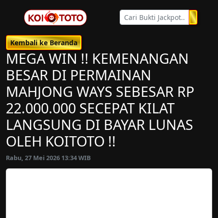
Kembali ke Beranda
MEGA WIN !! KEMENANGAN
BESAR DI PERMAINAN
MAHJONG WAYS SEBESAR RP
22.000.000 SECEPAT KILAT
LANGSUNG DI BAYAR LUNAS
OLEH KOITOTO !!
Rabu, 27 Mei 2026 13:34 WIB