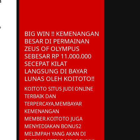
n
?
BIG WIN !! KEMENANGAN
BESAR DI PERMAINAN
ZEUS OF OLYMPUS
SEBESAR RP 11.000.000
SECEPAT KILAT
LANGSUNG DI BAYAR
LUNAS OLEH KOITOTO!!
KOITOTO SITUS JUDI ONLINE
TERBAIK DAN
TERPERCAYA,MEMBAYAR
KEMENANGAN
MEMBER.KOITOTO JUGA
MENYEDIAKAN BONUS2
MELIMPAH YANG AKAN DI