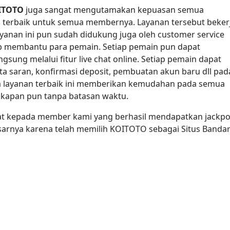
ITOTO
juga sangat mengutamakan kepuasan semua
erbaik untuk semua membernya. Layanan tersebut beker
ayanan ini pun sudah didukung juga oleh customer service
p membantu para pemain. Setiap pemain pun dapat
sung melalui fitur live chat online. Setiap pemain dapat
 saran, konfirmasi deposit, pembuatan akun baru dll pad
nya layanan terbaik ini memberikan kemudahan pada semua
kapan pun tanpa batasan waktu.
t kepada member kami yang berhasil mendapatkan jackpo
sarnya karena telah memilih KOITOTO sebagai Situs Banda