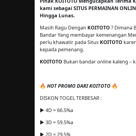
Pihak KOITOTO Mengucapkan Terima 
kami sebagai SITUS PERMAINAN ONLI
Hingga Lunas.
Masih Ragu Dengan
KOITOTO
? Dimana B
Bandar Yang membayar kemenangan Membe
perlu khawatir pada Situs
KOITOTO
karen
kepada pemenang.
KOITOTO
Bukan bandar online kaleng – ka
🔥
HOT PROMO DARI KOITOTO
🔥
DISKON TOGEL TERBESAR :
▶️ 4D = 66.5%a
▶️ 3D = 59.5%a
▶️ 2D = 29.5%