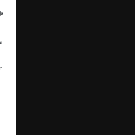
ja
a
t
r