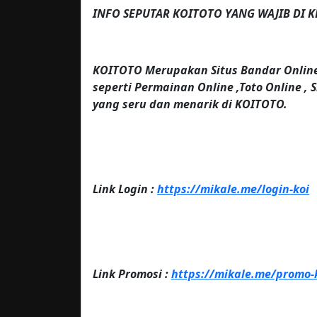
INFO SEPUTAR KOITOTO YANG WAJIB DI K
KOITOTO Merupakan Situs Bandar Onlin
seperti Permainan Online ,Toto Online
yang seru dan menarik di KOITOTO.
Link Login :
https://mikale.me/login-koi
Link Promosi :
https://mikale.me/promo-