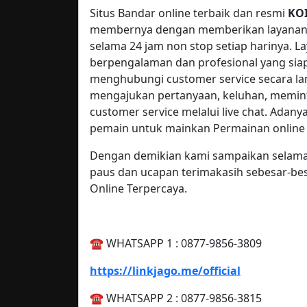
Situs Bandar online terbaik dan resmi
KO
membernya dengan memberikan layanan t
selama 24 jam non stop setiap harinya. L
berpengalaman dan profesional yang sia
menghubungi customer service secara lang
mengajukan pertanyaan, keluhan, meminta
customer service melalui live chat. Ada
pemain untuk mainkan Permainan online 
Dengan demikian kami sampaikan selama
paus dan ucapan terimakasih sebesar-be
Online Terpercaya.
☎️ WHATSAPP 1 : 0877-9856-3809
https://linkjago.me/official
☎️ WHATSAPP 2 : 0877-9856-3815