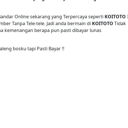
andar Online sekarang yang Terpercaya seperti
KOITOTO
r Tanpa Tele-tele. Jadi anda bermain di
KOITOTO
Tidak
a kemenangan berapa pun pasti dibayar lunas
leng bosku tapi Pasti Bayar !!