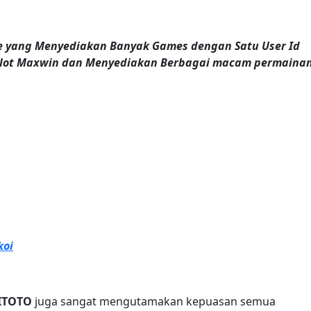
e yang Menyediakan Banyak Games dengan Satu User Id
 , Slot Maxwin dan Menyediakan Berbagai macam permaina
koi
ITOTO
juga sangat mengutamakan kepuasan semua