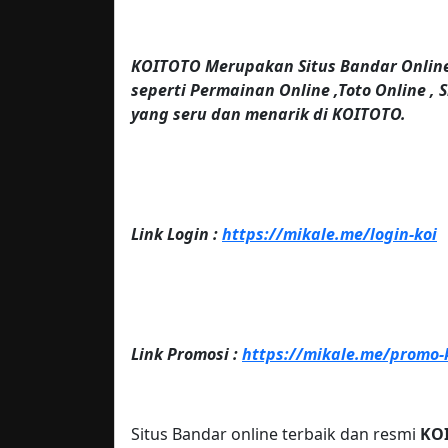
KOITOTO Merupakan Situs Bandar Onlin
seperti Permainan Online ,Toto Online
yang seru dan menarik di KOITOTO.
Link Login :
https://mikale.me/login-koi
Link Promosi :
https://mikale.me/promo-
Situs Bandar online terbaik dan resmi
KO