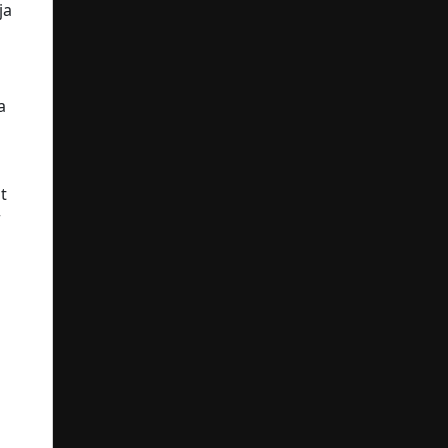
ja
a
t
r