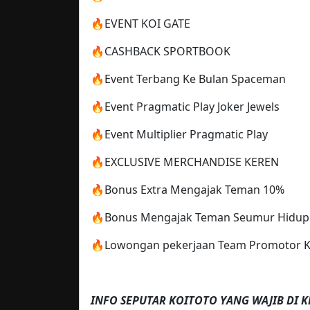
🔥EVENT KOI GATE
🔥
CASHBACK SPORTBOOK
🔥Event Terbang Ke Bulan Spaceman
🔥Event Pragmatic Play Joker Jewels
🔥Event Multiplier Pragmatic Play
🔥EXCLUSIVE MERCHANDISE KEREN
🔥Bonus Extra Mengajak Teman 10%
🔥Bonus Mengajak Teman Seumur Hidup
🔥Lowongan pekerjaan Team Promotor 
INFO SEPUTAR KOITOTO YANG WAJIB DI K