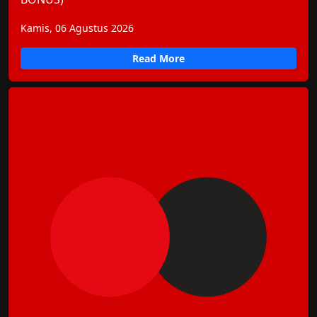
Kamis, 06 Agustus 2026
Read More