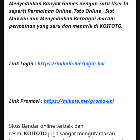
Menyediakan Banyak Games dengan Satu User Id
seperti Permainan Online ,Toto Online , Slot
Maxwin dan Menyediakan Berbagai macam
permainan yang seru dan menarik di KOITOTO.
Link Login :
https://mikale.me/login-koi
Link Promosi :
https://mikale.me/promo-koi
Situs Bandar online terbaik dan
resmi
KOITOTO
juga sangat mengutamakan