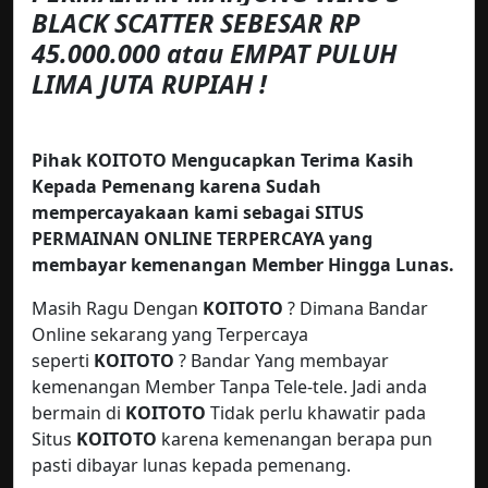
BLACK SCATTER SEBESAR RP
45.000.000 atau EMPAT PULUH
LIMA JUTA RUPIAH !
Pihak KOITOTO Mengucapkan Terima Kasih
Kepada Pemenang karena Sudah
mempercayakaan kami sebagai SITUS
PERMAINAN ONLINE TERPERCAYA yang
membayar kemenangan Member Hingga Lunas.
Masih Ragu Dengan
KOITOTO
? Dimana Bandar
Online sekarang yang Terpercaya
seperti
KOITOTO
? Bandar Yang membayar
kemenangan Member Tanpa Tele-tele. Jadi anda
bermain di
KOITOTO
Tidak perlu khawatir pada
Situs
KOITOTO
karena kemenangan berapa pun
pasti dibayar lunas kepada pemenang.