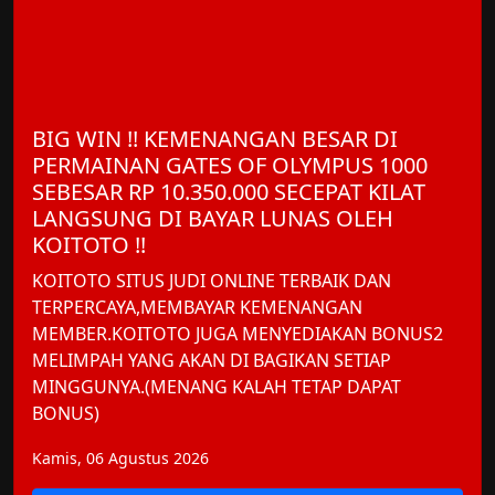
BIG WIN !! KEMENANGAN BESAR DI
PERMAINAN GATES OF OLYMPUS 1000
SEBESAR RP 10.350.000 SECEPAT KILAT
LANGSUNG DI BAYAR LUNAS OLEH
KOITOTO !!
KOITOTO SITUS JUDI ONLINE TERBAIK DAN
TERPERCAYA,MEMBAYAR KEMENANGAN
MEMBER.KOITOTO JUGA MENYEDIAKAN BONUS2
MELIMPAH YANG AKAN DI BAGIKAN SETIAP
MINGGUNYA.(MENANG KALAH TETAP DAPAT
BONUS)
Kamis, 06 Agustus 2026