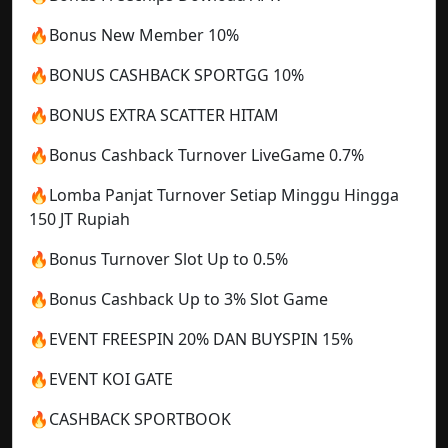
🔥Bonus New Member 10%
🔥BONUS CASHBACK SPORTGG 10%
🔥BONUS EXTRA SCATTER HITAM
🔥Bonus Cashback Turnover LiveGame 0.7%
🔥Lomba Panjat Turnover Setiap Minggu Hingga
150 JT Rupiah
🔥Bonus Turnover Slot Up to 0.5%
🔥Bonus Cashback Up to 3% Slot Game
🔥EVENT FREESPIN 20% DAN BUYSPIN 15%
🔥EVENT KOI GATE
🔥
CASHBACK SPORTBOOK