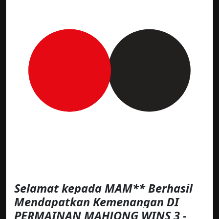
Selamat kepada MAM** Berhasil
Mendapatkan Kemenangan DI
PERMAINAN MAHJONG WINS 3 -