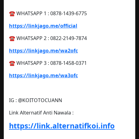
☎️ WHATSAPP 1 : 0878-1439-6775
https://linkjago.me/official
☎️ WHATSAPP 2 : 0822-2149-7874
https://linkjago.me/wa2ofc
☎️ WHATSAPP 3 : 0878-1458-0371
https://linkjago.me/wa3ofc
IG : @KOITOTOCUANN
Link Alternatif Anti Nawala :
https://link.alternatifkoi.info