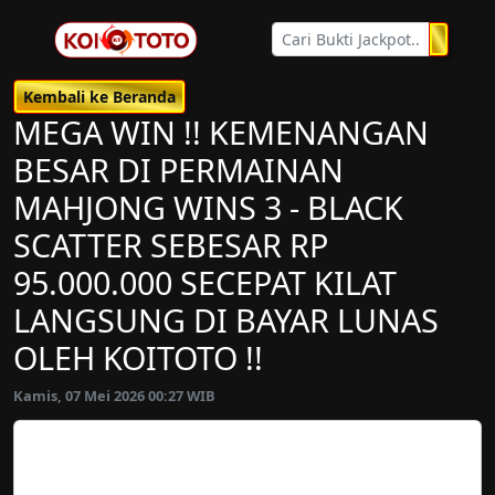
Kembali ke Beranda
MEGA WIN !! KEMENANGAN
BESAR DI PERMAINAN
MAHJONG WINS 3 - BLACK
SCATTER SEBESAR RP
95.000.000 SECEPAT KILAT
LANGSUNG DI BAYAR LUNAS
OLEH KOITOTO !!
Kamis, 07 Mei 2026 00:27 WIB