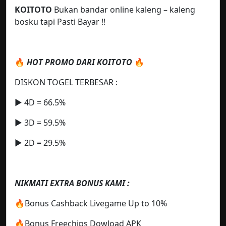
KOITOTO
Bukan bandar online kaleng – kaleng
bosku tapi Pasti Bayar !!
🔥
HOT PROMO DARI KOITOTO
🔥
DISKON TOGEL TERBESAR :
▶️ 4D = 66.5%
▶️ 3D = 59.5%
▶️ 2D = 29.5%
NIKMATI EXTRA BONUS KAMI :
🔥Bonus Cashback Livegame Up to 10%
🔥Bonus Freechips Dowload APK