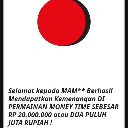
Selamat kepada MAM** Berhasil
Mendapatkan Kemenangan DI
PERMAINAN MONEY TIME SEBESAR
RP 20.000.000 atau DUA PULUH
JUTA RUPIAH !