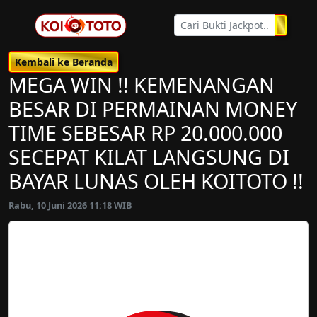
Kembali ke Beranda
MEGA WIN !! KEMENANGAN
BESAR DI PERMAINAN MONEY
TIME SEBESAR RP 20.000.000
SECEPAT KILAT LANGSUNG DI
BAYAR LUNAS OLEH KOITOTO !!
Rabu, 10 Juni 2026 11:18 WIB