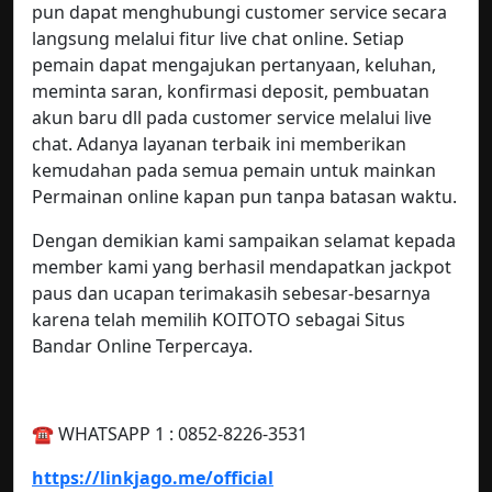
pun dapat menghubungi customer service secara
langsung melalui fitur live chat online. Setiap
pemain dapat mengajukan pertanyaan, keluhan,
meminta saran, konfirmasi deposit, pembuatan
akun baru dll pada customer service melalui live
chat. Adanya layanan terbaik ini memberikan
kemudahan pada semua pemain untuk mainkan
Permainan online kapan pun tanpa batasan waktu.
Dengan demikian kami sampaikan selamat kepada
member kami yang berhasil mendapatkan jackpot
paus dan ucapan terimakasih sebesar-besarnya
karena telah memilih KOITOTO sebagai Situs
Bandar Online Terpercaya.
☎️ WHATSAPP 1 : 0852-8226-3531
https://linkjago.me/official