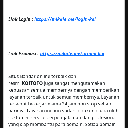
Link Login :
https://mikale.me/login-koi
Link Promosi :
https://mikale.me/promo-koi
Situs Bandar online terbaik dan
resmi
KOITOTO
juga sangat mengutamakan
kepuasan semua membernya dengan memberikan
layanan terbaik untuk semua membernya. Layanan
tersebut bekerja selama 24 jam non stop setiap
harinya. Layanan ini pun sudah didukung juga oleh
customer service berpengalaman dan profesional
yang siap membantu para pemain. Setiap pemain