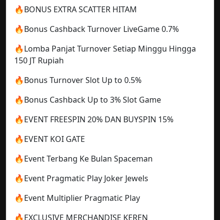
🔥BONUS EXTRA SCATTER HITAM
🔥Bonus Cashback Turnover LiveGame 0.7%
🔥Lomba Panjat Turnover Setiap Minggu Hingga
150 JT Rupiah
🔥Bonus Turnover Slot Up to 0.5%
🔥Bonus Cashback Up to 3% Slot Game
🔥EVENT FREESPIN 20% DAN BUYSPIN 15%
🔥EVENT KOI GATE
🔥Event Terbang Ke Bulan Spaceman
🔥Event Pragmatic Play Joker Jewels
🔥Event Multiplier Pragmatic Play
🔥EXCLUSIVE MERCHANDISE KEREN