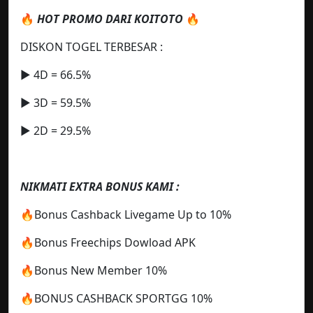
🔥
HOT PROMO DARI KOITOTO
🔥
DISKON TOGEL TERBESAR :
▶️ 4D = 66.5%
▶️ 3D = 59.5%
▶️ 2D = 29.5%
NIKMATI EXTRA BONUS KAMI :
🔥Bonus Cashback Livegame Up to 10%
🔥Bonus Freechips Dowload APK
🔥Bonus New Member 10%
🔥BONUS CASHBACK SPORTGG 10%