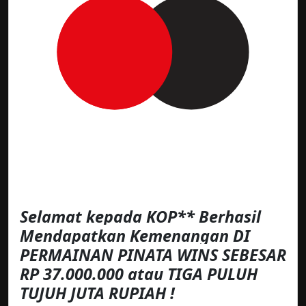
Selamat kepada KOP** Berhasil
Mendapatkan Kemenangan DI
PERMAINAN PINATA WINS SEBESAR
RP 37.000.000 atau TIGA PULUH
TUJUH JUTA RUPIAH !