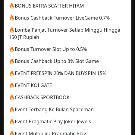
🔥BONUS EXTRA SCATTER HITAM
🔥Bonus Cashback Turnover LiveGame 0.7%
🔥Lomba Panjat Turnover Setiap Minggu Hingga
150 JT Rupiah
🔥Bonus Turnover Slot Up to 0.5%
🔥Bonus Cashback Up to 3% Slot Game
🔥EVENT FREESPIN 20% DAN BUYSPIN 15%
🔥EVENT KOI GATE
🔥
CASHBACK SPORTBOOK
🔥Event Terbang Ke Bulan Spaceman
🔥Event Pragmatic Play Joker Jewels
🔥Event Multiplier Pragmatic Play