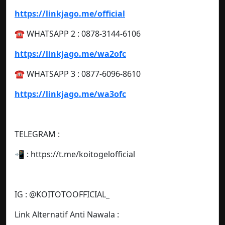
https://linkjago.me/official
☎️ WHATSAPP 2 : 0878-3144-6106
https://linkjago.me/wa2ofc
☎️ WHATSAPP 3 : 0877-6096-8610
https://linkjago.me/wa3ofc
TELEGRAM :
📲 : https://t.me/koitogelofficial
IG : @KOITOTOOFFICIAL_
Link Alternatif Anti Nawala :