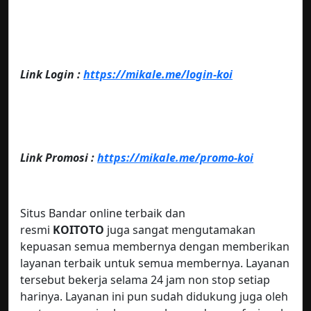
Link Login :
https://mikale.me/login-koi
Link Promosi :
https://mikale.me/promo-koi
Situs Bandar online terbaik dan
resmi
KOITOTO
juga sangat mengutamakan
kepuasan semua membernya dengan memberikan
layanan terbaik untuk semua membernya. Layanan
tersebut bekerja selama 24 jam non stop setiap
harinya. Layanan ini pun sudah didukung juga oleh