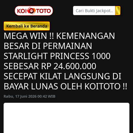
Kembali ke Beranda
MEGA WIN !! KEMENANGAN
BESAR DI PERMAINAN
STARLIGHT PRINCESS 1000
SEBESAR RP 24.600.000
SECEPAT KILAT LANGSUNG DI
BAYAR LUNAS OLEH KOITOTO !!
Rabu, 17 Juni 2026 00:42 WIB