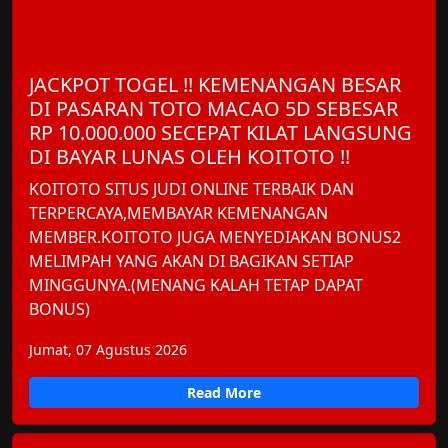
JACKPOT TOGEL !! KEMENANGAN BESAR
DI PASARAN TOTO MACAO 5D SEBESAR
RP 10.000.000 SECEPAT KILAT LANGSUNG
DI BAYAR LUNAS OLEH KOITOTO !!
KOITOTO SITUS JUDI ONLINE TERBAIK DAN
TERPERCAYA,MEMBAYAR KEMENANGAN
MEMBER.KOITOTO JUGA MENYEDIAKAN BONUS2
MELIMPAH YANG AKAN DI BAGIKAN SETIAP
MINGGUNYA.(MENANG KALAH TETAP DAPAT
BONUS)
Jumat, 07 Agustus 2026
Read More