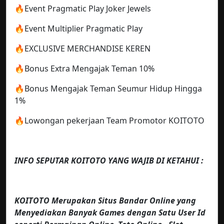
🔥Event Pragmatic Play Joker Jewels
🔥Event Multiplier Pragmatic Play
🔥EXCLUSIVE MERCHANDISE KEREN
🔥Bonus Extra Mengajak Teman 10%
🔥Bonus Mengajak Teman Seumur Hidup Hingga
1%
🔥Lowongan pekerjaan Team Promotor KOITOTO
INFO SEPUTAR KOITOTO YANG WAJIB DI KETAHUI :
KOITOTO Merupakan Situs Bandar Online yang
Menyediakan Banyak Games dengan Satu User Id