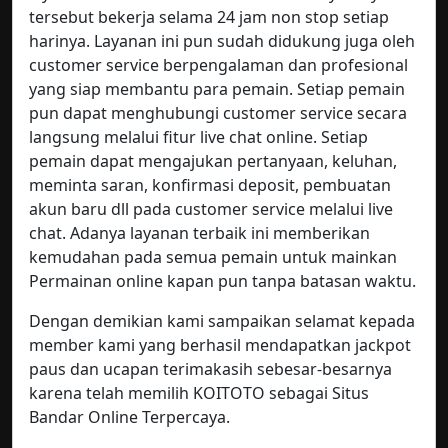
tersebut bekerja selama 24 jam non stop setiap
harinya. Layanan ini pun sudah didukung juga oleh
customer service berpengalaman dan profesional
yang siap membantu para pemain. Setiap pemain
pun dapat menghubungi customer service secara
langsung melalui fitur live chat online. Setiap
pemain dapat mengajukan pertanyaan, keluhan,
meminta saran, konfirmasi deposit, pembuatan
akun baru dll pada customer service melalui live
chat. Adanya layanan terbaik ini memberikan
kemudahan pada semua pemain untuk mainkan
Permainan online kapan pun tanpa batasan waktu.
Dengan demikian kami sampaikan selamat kepada
member kami yang berhasil mendapatkan jackpot
paus dan ucapan terimakasih sebesar-besarnya
karena telah memilih KOITOTO sebagai Situs
Bandar Online Terpercaya.