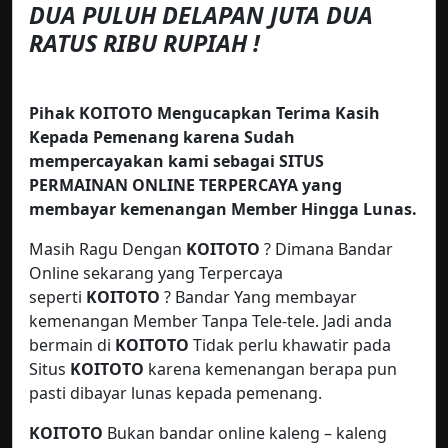
DUA PULUH DELAPAN JUTA DUA
RATUS RIBU RUPIAH !
Pihak KOITOTO Mengucapkan Terima Kasih
Kepada Pemenang karena Sudah
mempercayakan kami sebagai SITUS
PERMAINAN ONLINE TERPERCAYA yang
membayar kemenangan Member Hingga Lunas.
Masih Ragu Dengan
KOITOTO
? Dimana Bandar
Online sekarang yang Terpercaya
seperti
KOITOTO
? Bandar Yang membayar
kemenangan Member Tanpa Tele-tele. Jadi anda
bermain di
KOITOTO
Tidak perlu khawatir pada
Situs
KOITOTO
karena kemenangan berapa pun
pasti dibayar lunas kepada pemenang.
KOITOTO
Bukan bandar online kaleng – kaleng