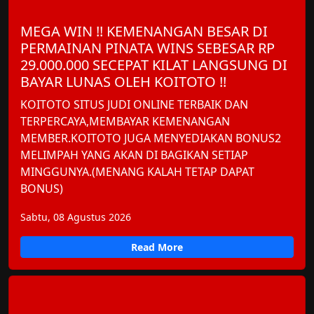
MEGA WIN !! KEMENANGAN BESAR DI
PERMAINAN PINATA WINS SEBESAR RP
29.000.000 SECEPAT KILAT LANGSUNG DI
BAYAR LUNAS OLEH KOITOTO !!
KOITOTO SITUS JUDI ONLINE TERBAIK DAN
TERPERCAYA,MEMBAYAR KEMENANGAN
MEMBER.KOITOTO JUGA MENYEDIAKAN BONUS2
MELIMPAH YANG AKAN DI BAGIKAN SETIAP
MINGGUNYA.(MENANG KALAH TETAP DAPAT
BONUS)
Sabtu, 08 Agustus 2026
Read More