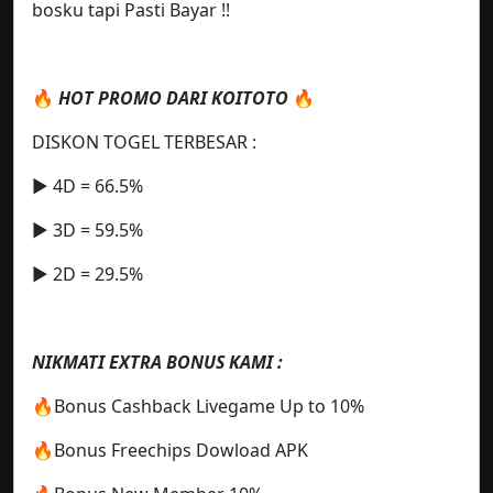
bosku tapi Pasti Bayar !!
🔥
HOT PROMO DARI KOITOTO
🔥
DISKON TOGEL TERBESAR :
▶️ 4D = 66.5%
▶️ 3D = 59.5%
▶️ 2D = 29.5%
NIKMATI EXTRA BONUS KAMI :
🔥Bonus Cashback Livegame Up to 10%
🔥Bonus Freechips Dowload APK