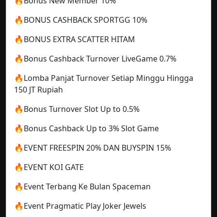
🔥Bonus New Member 10%
🔥BONUS CASHBACK SPORTGG 10%
🔥BONUS EXTRA SCATTER HITAM
🔥Bonus Cashback Turnover LiveGame 0.7%
🔥Lomba Panjat Turnover Setiap Minggu Hingga
150 JT Rupiah
🔥Bonus Turnover Slot Up to 0.5%
🔥Bonus Cashback Up to 3% Slot Game
🔥EVENT FREESPIN 20% DAN BUYSPIN 15%
🔥EVENT KOI GATE
🔥Event Terbang Ke Bulan Spaceman
🔥Event Pragmatic Play Joker Jewels