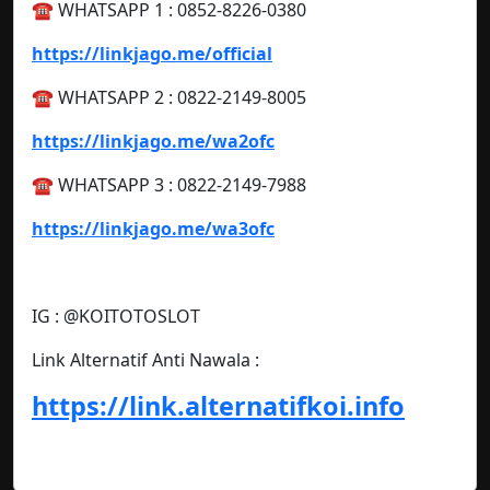
☎️ WHATSAPP 1 : 0852-8226-0380
https://linkjago.me/official
☎️ WHATSAPP 2 : 0822-2149-8005
https://linkjago.me/wa2ofc
☎️ WHATSAPP 3 : 0822-2149-7988
https://linkjago.me/wa3ofc
IG : @KOITOTOSLOT
Link Alternatif Anti Nawala :
https://link.alternatifkoi.info