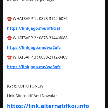
☎️ WHATSAPP 1 : 0878-3144-6076
https://linkjago.me/official
☎️ WHATSAPP 2 : 0878-3144-6088
https://linkjago.me/wa2ofc
☎️ WHATSAPP 3 : 0859-2112-9409
https://linkjago.me/wa3ofc
IG : @KOITOTONEW
Link Alternatif Anti Nawala :
https://link.alternatifkoi.info