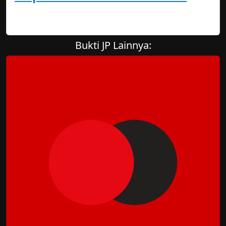
Bukti JP Lainnya: