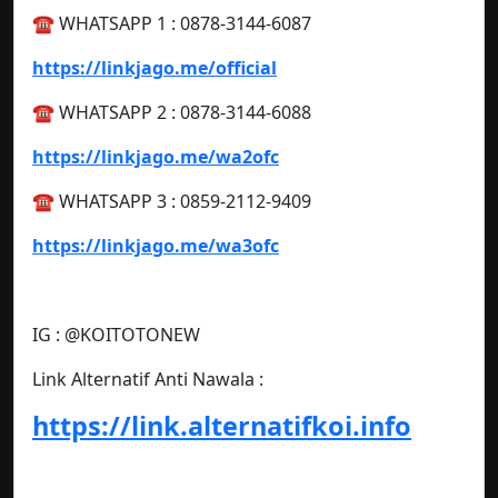
☎️ WHATSAPP 1 : 0878-3144-6087
https://linkjago.me/official
☎️ WHATSAPP 2 : 0878-3144-6088
https://linkjago.me/wa2ofc
☎️ WHATSAPP 3 : 0859-2112-9409
https://linkjago.me/wa3ofc
IG : @KOITOTONEW
Link Alternatif Anti Nawala :
https://link.alternatifkoi.info