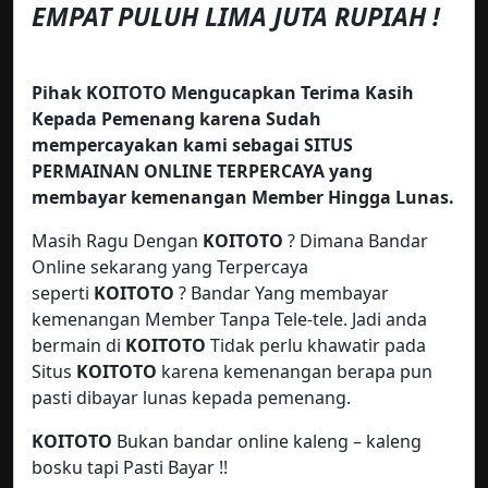
EMPAT PULUH LIMA JUTA RUPIAH !
Pihak KOITOTO Mengucapkan Terima Kasih
Kepada Pemenang karena Sudah
mempercayakan kami sebagai SITUS
PERMAINAN ONLINE TERPERCAYA yang
membayar kemenangan Member Hingga Lunas.
Masih Ragu Dengan
KOITOTO
? Dimana Bandar
Online sekarang yang Terpercaya
seperti
KOITOTO
? Bandar Yang membayar
kemenangan Member Tanpa Tele-tele. Jadi anda
bermain di
KOITOTO
Tidak perlu khawatir pada
Situs
KOITOTO
karena kemenangan berapa pun
pasti dibayar lunas kepada pemenang.
KOITOTO
Bukan bandar online kaleng – kaleng
bosku tapi Pasti Bayar !!