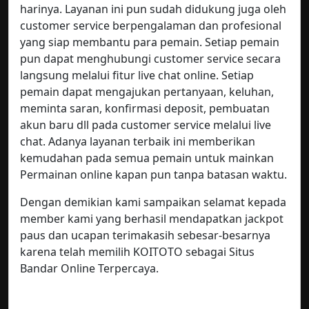
harinya. Layanan ini pun sudah didukung juga oleh
customer service berpengalaman dan profesional
yang siap membantu para pemain. Setiap pemain
pun dapat menghubungi customer service secara
langsung melalui fitur live chat online. Setiap
pemain dapat mengajukan pertanyaan, keluhan,
meminta saran, konfirmasi deposit, pembuatan
akun baru dll pada customer service melalui live
chat. Adanya layanan terbaik ini memberikan
kemudahan pada semua pemain untuk mainkan
Permainan online kapan pun tanpa batasan waktu.
Dengan demikian kami sampaikan selamat kepada
member kami yang berhasil mendapatkan jackpot
paus dan ucapan terimakasih sebesar-besarnya
karena telah memilih KOITOTO sebagai Situs
Bandar Online Terpercaya.