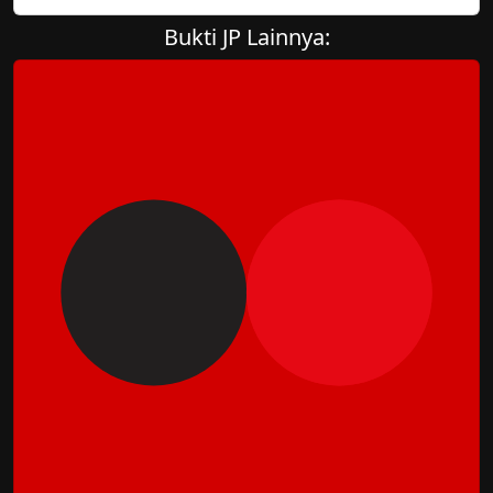
Bukti JP Lainnya: