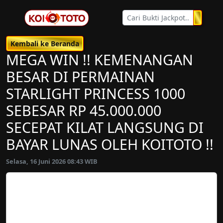
Kembali ke Beranda
MEGA WIN !! KEMENANGAN
BESAR DI PERMAINAN
STARLIGHT PRINCESS 1000
SEBESAR RP 45.000.000
SECEPAT KILAT LANGSUNG DI
BAYAR LUNAS OLEH KOITOTO !!
Selasa, 16 Juni 2026 08:43 WIB