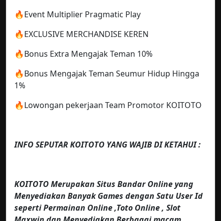
🔥Event Multiplier Pragmatic Play
🔥EXCLUSIVE MERCHANDISE KEREN
🔥Bonus Extra Mengajak Teman 10%
🔥Bonus Mengajak Teman Seumur Hidup Hingga
1%
🔥Lowongan pekerjaan Team Promotor KOITOTO
INFO SEPUTAR KOITOTO YANG WAJIB DI KETAHUI :
KOITOTO Merupakan Situs Bandar Online yang
Menyediakan Banyak Games dengan Satu User Id
seperti Permainan Online ,Toto Online , Slot
Maxwin dan Menyediakan Berbagai macam