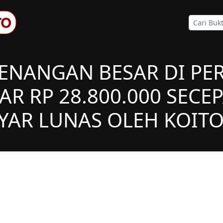
MENANGAN BESAR DI P
AR RP 28.800.000 SECEP
AR LUNAS OLEH KOITOT