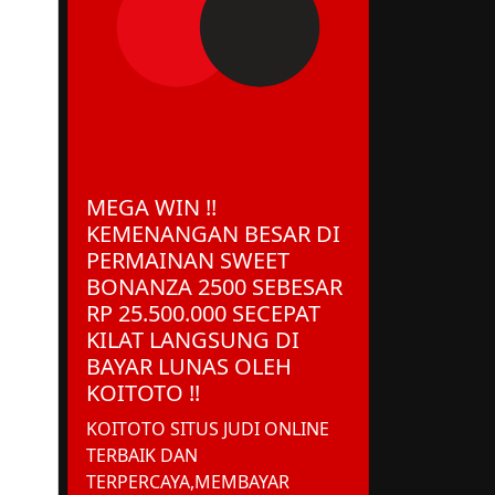
MEGA WIN !!
KEMENANGAN BESAR DI
PERMAINAN SWEET
BONANZA 2500 SEBESAR
RP 25.500.000 SECEPAT
KILAT LANGSUNG DI
BAYAR LUNAS OLEH
KOITOTO !!
KOITOTO SITUS JUDI ONLINE
TERBAIK DAN
TERPERCAYA,MEMBAYAR