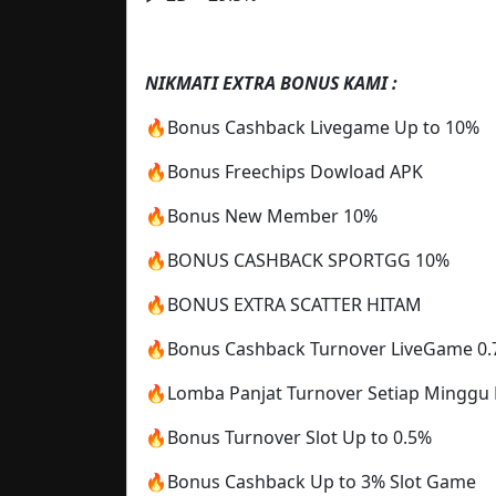
NIKMATI EXTRA BONUS KAMI :
🔥Bonus Cashback Livegame Up to 10%
🔥Bonus Freechips Dowload APK
🔥Bonus New Member 10%
🔥BONUS CASHBACK SPORTGG 10%
🔥BONUS EXTRA SCATTER HITAM
🔥Bonus Cashback Turnover LiveGame 0
🔥Lomba Panjat Turnover Setiap Minggu 
🔥Bonus Turnover Slot Up to 0.5%
🔥Bonus Cashback Up to 3% Slot Game