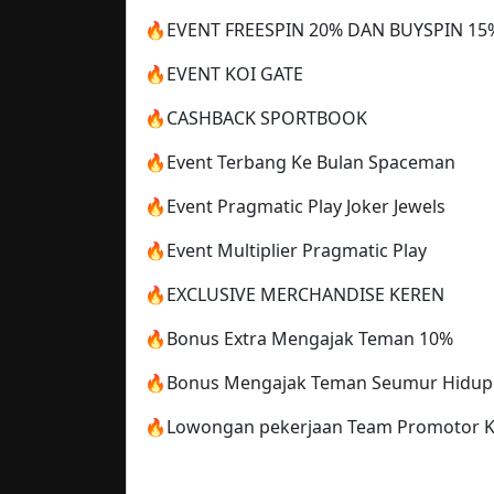
🔥EVENT FREESPIN 20% DAN BUYSPIN 15
🔥EVENT KOI GATE
🔥
CASHBACK SPORTBOOK
🔥Event Terbang Ke Bulan Spaceman
🔥Event Pragmatic Play Joker Jewels
🔥Event Multiplier Pragmatic Play
🔥EXCLUSIVE MERCHANDISE KEREN
🔥Bonus Extra Mengajak Teman 10%
🔥Bonus Mengajak Teman Seumur Hidup
🔥Lowongan pekerjaan Team Promotor 