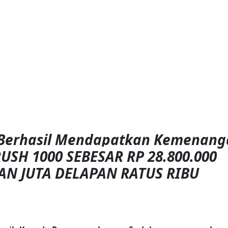
 Berhasil Mendapatkan Kemenang
SH 1000 SEBESAR RP 28.800.000
AN JUTA DELAPAN RATUS RIBU