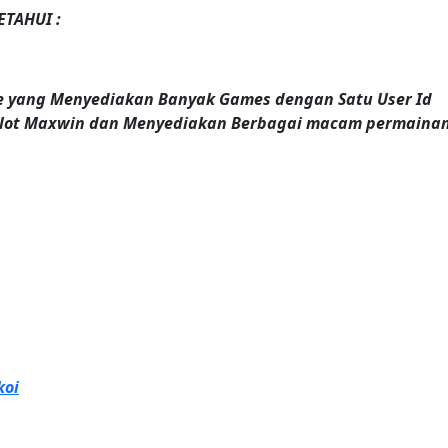
ETAHUI :
e yang Menyediakan Banyak Games dengan Satu User Id
 , Slot Maxwin dan Menyediakan Berbagai macam permaina
koi