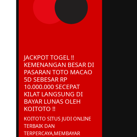
JACKPOT TOGEL !!
KEMENANGAN BESAR DI
PASARAN TOTO MACAO
5D SEBESAR RP
10.000.000 SECEPAT
KILAT LANGSUNG DI
BAYAR LUNAS OLEH
KOITOTO !!
KOITOTO SITUS JUDI ONLINE
TERBAIK DAN
TERPERCAYA,MEMBAYAR