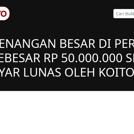
MENANGAN BESAR DI P
BESAR RP 50.000.000 S
AR LUNAS OLEH KOITOT