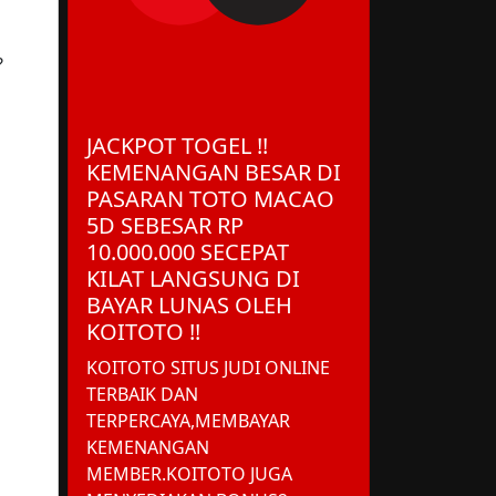
?
JACKPOT TOGEL !!
KEMENANGAN BESAR DI
PASARAN TOTO MACAO
5D SEBESAR RP
10.000.000 SECEPAT
KILAT LANGSUNG DI
BAYAR LUNAS OLEH
KOITOTO !!
KOITOTO SITUS JUDI ONLINE
TERBAIK DAN
TERPERCAYA,MEMBAYAR
KEMENANGAN
MEMBER.KOITOTO JUGA