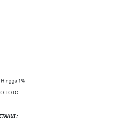
 Hingga 1%
KOITOTO
ETAHUI :