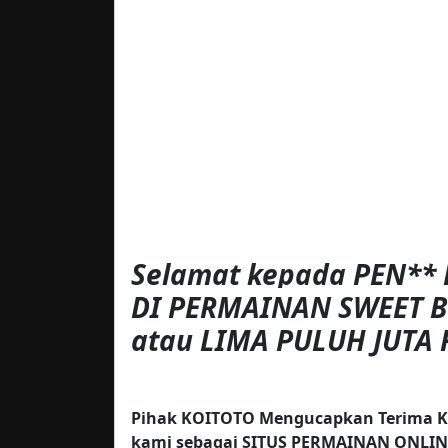
Selamat kepada PEN**
DI PERMAINAN SWEET BO
atau LIMA PULUH JUTA 
Pihak KOITOTO Mengucapkan Terima 
kami sebagai SITUS PERMAINAN ONLI