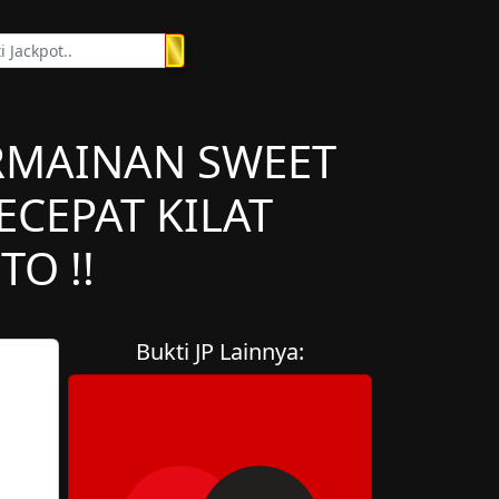
ERMAINAN SWEET
ECEPAT KILAT
O !!
Bukti JP Lainnya: