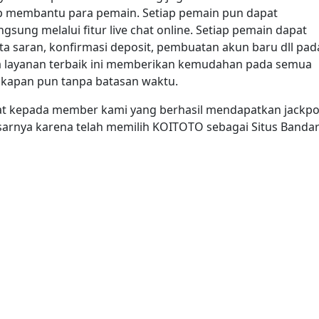
p membantu para pemain. Setiap pemain pun dapat
sung melalui fitur live chat online. Setiap pemain dapat
 saran, konfirmasi deposit, pembuatan akun baru dll pad
nya layanan terbaik ini memberikan kemudahan pada semua
kapan pun tanpa batasan waktu.
t kepada member kami yang berhasil mendapatkan jackpo
sarnya karena telah memilih KOITOTO sebagai Situs Banda