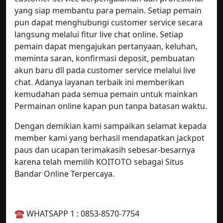
yang siap membantu para pemain. Setiap pemain
pun dapat menghubungi customer service secara
langsung melalui fitur live chat online. Setiap
pemain dapat mengajukan pertanyaan, keluhan,
meminta saran, konfirmasi deposit, pembuatan
akun baru dll pada customer service melalui live
chat. Adanya layanan terbaik ini memberikan
kemudahan pada semua pemain untuk mainkan
Permainan online kapan pun tanpa batasan waktu.
Dengan demikian kami sampaikan selamat kepada
member kami yang berhasil mendapatkan jackpot
paus dan ucapan terimakasih sebesar-besarnya
karena telah memilih KOITOTO sebagai Situs
Bandar Online Terpercaya.
☎️ WHATSAPP 1 : 0853-8570-7754