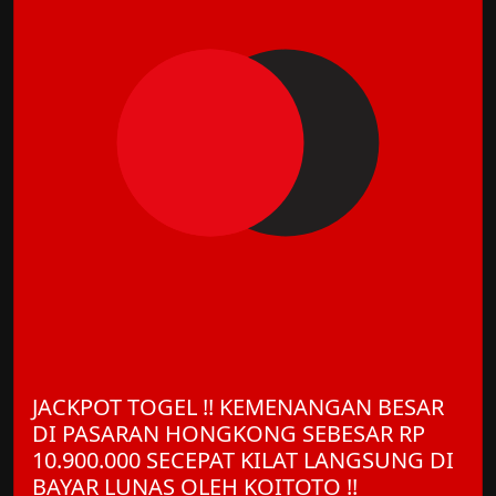
JACKPOT TOGEL !! KEMENANGAN BESAR
DI PASARAN HONGKONG SEBESAR RP
10.900.000 SECEPAT KILAT LANGSUNG DI
BAYAR LUNAS OLEH KOITOTO !!