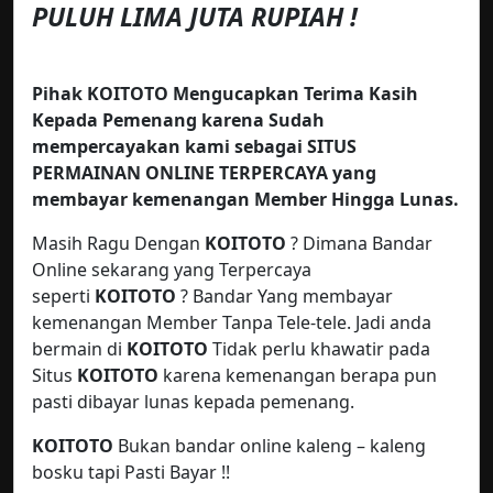
PULUH LIMA JUTA RUPIAH !
Pihak KOITOTO Mengucapkan Terima Kasih
Kepada Pemenang karena Sudah
mempercayakan kami sebagai SITUS
PERMAINAN ONLINE TERPERCAYA yang
membayar kemenangan Member Hingga Lunas.
Masih Ragu Dengan
KOITOTO
? Dimana Bandar
Online sekarang yang Terpercaya
seperti
KOITOTO
? Bandar Yang membayar
kemenangan Member Tanpa Tele-tele. Jadi anda
bermain di
KOITOTO
Tidak perlu khawatir pada
Situs
KOITOTO
karena kemenangan berapa pun
pasti dibayar lunas kepada pemenang.
KOITOTO
Bukan bandar online kaleng – kaleng
bosku tapi Pasti Bayar !!