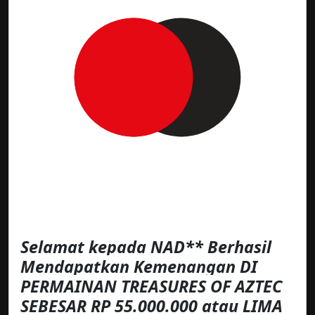
Selamat kepada NAD** Berhasil
Mendapatkan Kemenangan DI
PERMAINAN TREASURES OF AZTEC
SEBESAR RP 55.000.000 atau LIMA