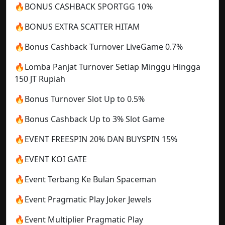
🔥BONUS CASHBACK SPORTGG 10%
🔥BONUS EXTRA SCATTER HITAM
🔥Bonus Cashback Turnover LiveGame 0.7%
🔥Lomba Panjat Turnover Setiap Minggu Hingga
150 JT Rupiah
🔥Bonus Turnover Slot Up to 0.5%
🔥Bonus Cashback Up to 3% Slot Game
🔥EVENT FREESPIN 20% DAN BUYSPIN 15%
🔥EVENT KOI GATE
🔥Event Terbang Ke Bulan Spaceman
🔥Event Pragmatic Play Joker Jewels
🔥Event Multiplier Pragmatic Play