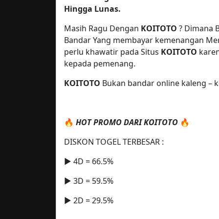
Hingga Lunas.
Masih Ragu Dengan
KOITOTO
? Dimana B
Bandar Yang membayar kemenangan Membe
perlu khawatir pada Situs
KOITOTO
karen
kepada pemenang.
KOITOTO
Bukan bandar online kaleng – ka
🔥
HOT PROMO DARI KOITOTO
🔥
DISKON TOGEL TERBESAR :
▶️ 4D = 66.5%
▶️ 3D = 59.5%
▶️ 2D = 29.5%