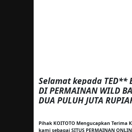
Selamat kepada TED**
DI PERMAINAN WILD BAN
DUA PULUH JUTA RUPIAH
Pihak KOITOTO Mengucapkan Terima 
kami sebagai SITUS PERMAINAN ONLI