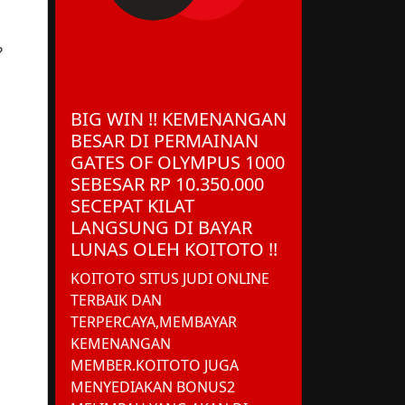
?
BIG WIN !! KEMENANGAN
BESAR DI PERMAINAN
GATES OF OLYMPUS 1000
SEBESAR RP 10.350.000
SECEPAT KILAT
LANGSUNG DI BAYAR
LUNAS OLEH KOITOTO !!
KOITOTO SITUS JUDI ONLINE
TERBAIK DAN
TERPERCAYA,MEMBAYAR
KEMENANGAN
MEMBER.KOITOTO JUGA
MENYEDIAKAN BONUS2