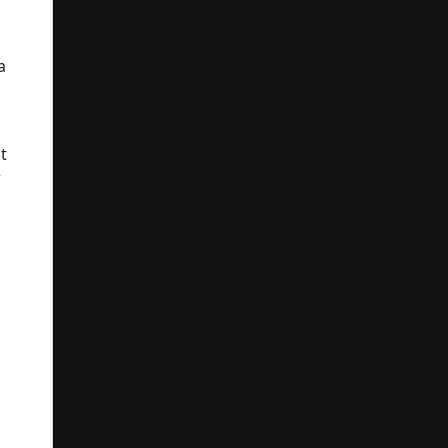
a
t
r