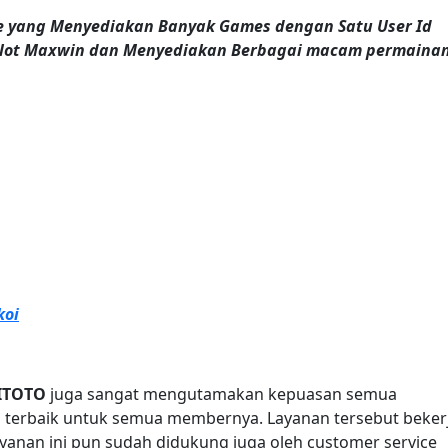
e yang Menyediakan Banyak Games dengan Satu User Id
 , Slot Maxwin dan Menyediakan Berbagai macam permaina
koi
ITOTO
juga sangat mengutamakan kepuasan semua
erbaik untuk semua membernya. Layanan tersebut beker
ayanan ini pun sudah didukung juga oleh customer service