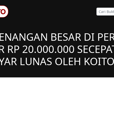
MENANGAN BESAR DI P
 RP 20.000.000 SECEPA
AR LUNAS OLEH KOITOT