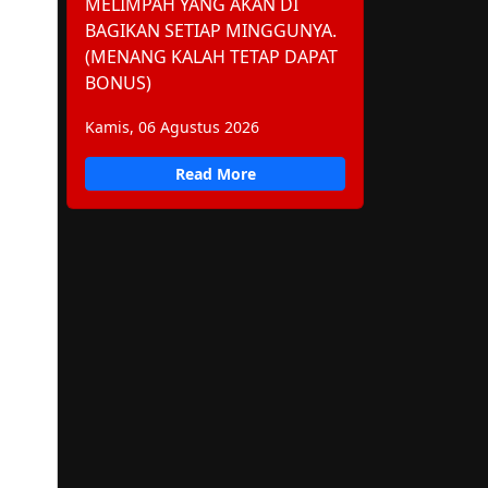
MELIMPAH YANG AKAN DI
BAGIKAN SETIAP MINGGUNYA.
(MENANG KALAH TETAP DAPAT
BONUS)
Kamis, 06 Agustus 2026
Read More