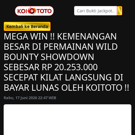
Kembali ke Beranda
MEGA WIN !! KEMENANGAN
BESAR DI PERMAINAN WILD
BOUNTY SHOWDOWN
SEBESAR RP 20.253.000
SECEPAT KILAT LANGSUNG DI
BAYAR LUNAS OLEH KOITOTO !!
Rabu, 17 Juni 2026 22:47 WIB