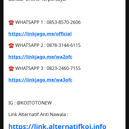
☎️ WHATSAPP 1 : 0853-8570-2606
https://linkjago.me/official
☎️ WHATSAPP 2 : 0878-3144-6115
https://linkjago.me/wa2ofc
☎️ WHATSAPP 3 : 0823-2460-7155
https://linkjago.me/wa3ofc
IG : @KOITOTONEW
Link Alternatif Anti Nawala :
https://link.alternatifkoi.info