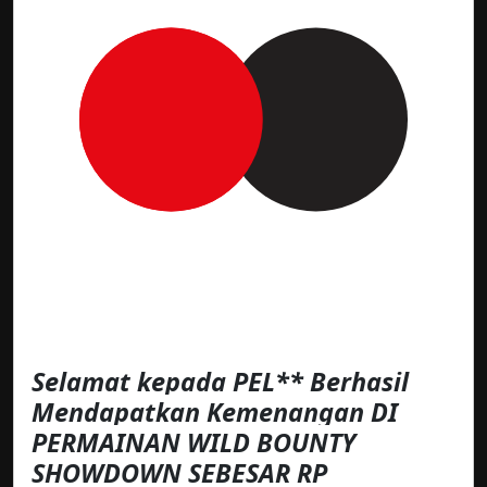
Selamat kepada PEL** Berhasil
Mendapatkan Kemenangan DI
PERMAINAN WILD BOUNTY
SHOWDOWN SEBESAR RP