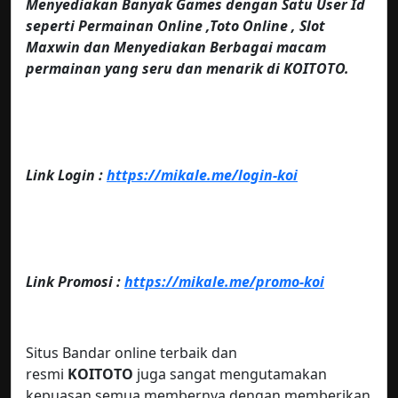
Menyediakan Banyak Games dengan Satu User Id
seperti Permainan Online ,Toto Online , Slot
Maxwin dan Menyediakan Berbagai macam
permainan yang seru dan menarik di KOITOTO.
Link Login :
https://mikale.me/login-koi
Link Promosi :
https://mikale.me/promo-koi
Situs Bandar online terbaik dan
resmi
KOITOTO
juga sangat mengutamakan
kepuasan semua membernya dengan memberikan